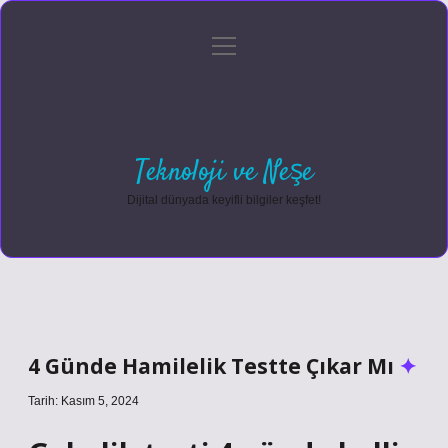
menüyü
Anasayfa
Gizlilik Politikası
Yasal Uyarı
aç
Hakkımızda
Teknoloji ve Neşe
Dijital dünyada keyifli bilgiler keşfet!
4 Günde Hamilelik Testte Çıkar Mı
Tarih: Kasım 5, 2024