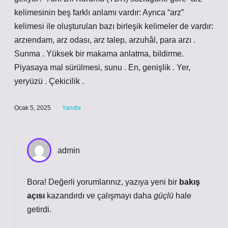
kelimesinin beş farklı anlamı vardır: Ayrıca “arz”
kelimesi ile oluşturulan bazı birleşik kelimeler de vardır:
arzıendam, arz odası, arz talep, arzuhâl, para arzı .
Sunma . Yüksek bir makama anlatma, bildirme.
Piyasaya mal sürülmesi, sunu . En, genişlik . Yer,
yeryüzü . Çekicilik .
Ocak 5, 2025
Yanıtla
admin
Bora! Değerli yorumlarınız, yazıya yeni bir
bakış
açısı
kazandırdı ve çalışmayı daha
güçlü
hale
getirdi.