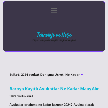
menüyü
Anasayfa
Gizlilik Politikası
Yasal Uyarı
aç
Hakkımızda
Teknoloji ve Neşe
Dijital dünyada keyifli bilgiler keşfet!
Etiket:
2024 avukat Danışma Ücreti Ne Kadar
Baroya Kayıtlı Avukatlar Ne Kadar Maaş Alır
Tarih: Aralık 1, 2024
Avukatlar ortalama ne kadar kazanır 2024? Avukat olarak