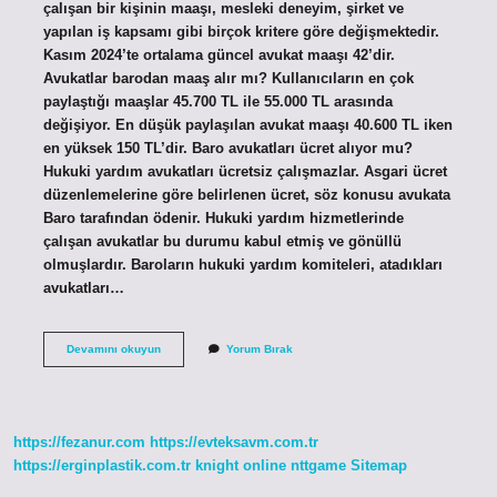
çalışan bir kişinin maaşı, mesleki deneyim, şirket ve
yapılan iş kapsamı gibi birçok kritere göre değişmektedir.
Kasım 2024’te ortalama güncel avukat maaşı 42’dir.
Avukatlar barodan maaş alır mı? Kullanıcıların en çok
paylaştığı maaşlar 45.700 TL ile 55.000 TL arasında
değişiyor. En düşük paylaşılan avukat maaşı 40.600 TL iken
en yüksek 150 TL’dir. Baro avukatları ücret alıyor mu?
Hukuki yardım avukatları ücretsiz çalışmazlar. Asgari ücret
düzenlemelerine göre belirlenen ücret, söz konusu avukata
Baro tarafından ödenir. Hukuki yardım hizmetlerinde
çalışan avukatlar bu durumu kabul etmiş ve gönüllü
olmuşlardır. Baroların hukuki yardım komiteleri, atadıkları
avukatları…
Baroya
Devamını okuyun
Yorum Bırak
Kayıtlı
Avukatlar
Ne
Kadar
Maaş
https://fezanur.com
https://evteksavm.com.tr
Alır
https://erginplastik.com.tr
knight online
nttgame
Sitemap