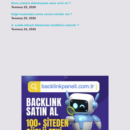
Kireç çözücü alüminyuma zarar verir mi ?
Temmuz 25, 2026
Kağıt maskeden sonra serum sürülür mü ?
Temmuz 25, 2026
4. sınıfta bilinçli tüketicinin özellikleri nelerdir ?
Temmuz 24, 2026