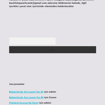
backlinkpanelicomtr@gmail.com
adresine bildirmeniz halinde, ilgili
içerikler yasal süre içerisinde sitemizden kaldırılacaktır.
Arama
Son yorumlar
Bakterilerde Ara Lamel Var Mı
için
admin
Bakterilerde Ara Lamel Var Mı
için
Cemre
Fotoğraf Açısına Ne Denir
için
admin