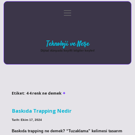
menüyü
Anasayfa
Gizlilik Politikası
Yasal Uyarı
aç
Hakkımızda
Teknoloji ve Neşe
Dijital dünyada keyifli bilgiler keşfet!
Etiket:
4 4 renk ne demek
Baskıda Trapping Nedir
Tarih: Ekim 17, 2024
Baskıda trapping ne demek? “Tuzaklama” kelimesi tasarım