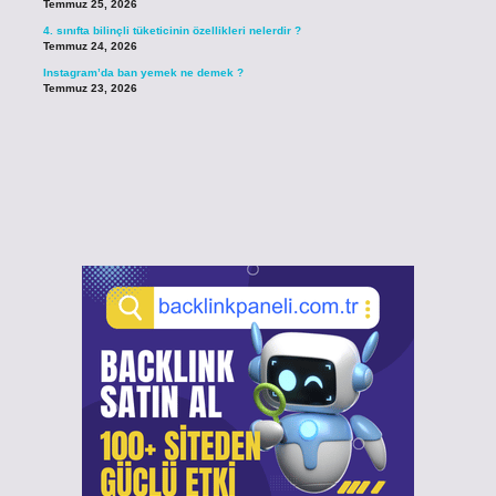
Temmuz 25, 2026
4. sınıfta bilinçli tüketicinin özellikleri nelerdir ?
Temmuz 24, 2026
Instagram’da ban yemek ne demek ?
Temmuz 23, 2026