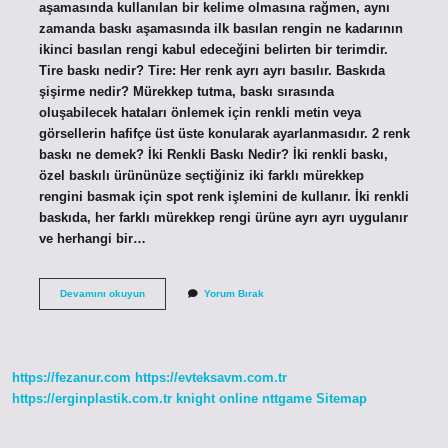
aşamasında kullanılan bir kelime olmasına rağmen, aynı
zamanda baskı aşamasında ilk basılan rengin ne kadarının
ikinci basılan rengi kabul edeceğini belirten bir terimdir.
Tire baskı nedir? Tire: Her renk ayrı ayrı basılır. Baskıda
şişirme nedir? Mürekkep tutma, baskı sırasında
oluşabilecek hataları önlemek için renkli metin veya
görsellerin hafifçe üst üste konularak ayarlanmasıdır. 2 renk
baskı ne demek? İki Renkli Baskı Nedir? İki renkli baskı,
özel baskılı ürününüze seçtiğiniz iki farklı mürekkep
rengini basmak için spot renk işlemini de kullanır. İki renkli
baskıda, her farklı mürekkep rengi ürüne ayrı ayrı uygulanır
ve herhangi bir…
Baskıda
Devamını okuyun
Yorum Bırak
Trapping
Nedir
https://fezanur.com
https://evteksavm.com.tr
https://erginplastik.com.tr
knight online
nttgame
Sitemap