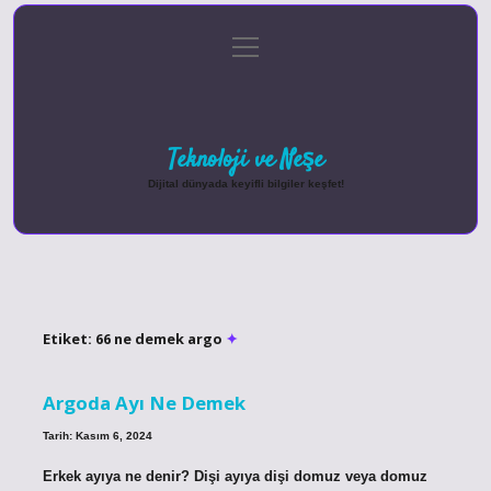
menüyü
Anasayfa
Gizlilik Politikası
Yasal Uyarı
aç
Hakkımızda
Teknoloji ve Neşe
Dijital dünyada keyifli bilgiler keşfet!
Etiket:
66 ne demek argo
Argoda Ayı Ne Demek
Tarih: Kasım 6, 2024
Erkek ayıya ne denir? Dişi ayıya dişi domuz veya domuz