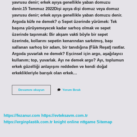
yavrusu denir; erkek ayıya genellikle yaban domuzu
denir.15 Temmuz 2022Dişi ayıya dişi domuz veya domuz
yavrusu denir; erkek ayıya genellikle yaban domuzu denir.
Argoda küfe ne demek? ѻ Sepet üzerinde yürümek: Tek
başına yürüyemeyecek kadar sarhoş olmak ve sepet
üzerinde taşınmak: Bir akşam vakti böyle bir sepet
üzerinde, kollarını sepetin kenarından sarkıtmış, başı
sallanan sarhoş bir adam, bir tanıdığına (Fâik Reşat) rastlar.
Argoda yuvarlak ne demek? Eşcinsel için argo, aşağılayıcı
kullanım; top, yuvarlak. Ayı ne demek argo? Ayı, toplumun
erkek güzelliği anlayışını reddeden ve kendi doğal
erkeklikleriyle barışık olan erkek…
Argoda
Devamını okuyun
Yorum Bırak
Ayı
Ne
Demek
https://fezanur.com
https://evteksavm.com.tr
https://erginplastik.com.tr
knight online
nttgame
Sitemap