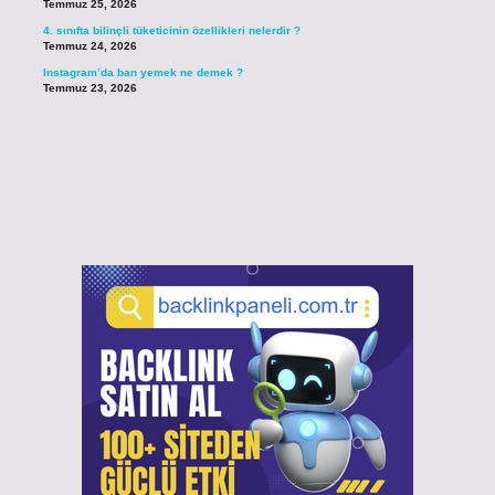
Temmuz 25, 2026
4. sınıfta bilinçli tüketicinin özellikleri nelerdir ?
Temmuz 24, 2026
Instagram’da ban yemek ne demek ?
Temmuz 23, 2026