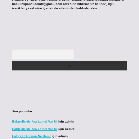
backlinkpanelicomtr@gmail.com
adresine bildirmeniz halinde, ilgili
içerikler yasal süre içerisinde sitemizden kaldırılacaktır.
Arama
Son yorumlar
Bakterilerde Ara Lamel Var Mı
için
admin
Bakterilerde Ara Lamel Var Mı
için
Cemre
Fotoğraf Açısına Ne Denir
için
admin