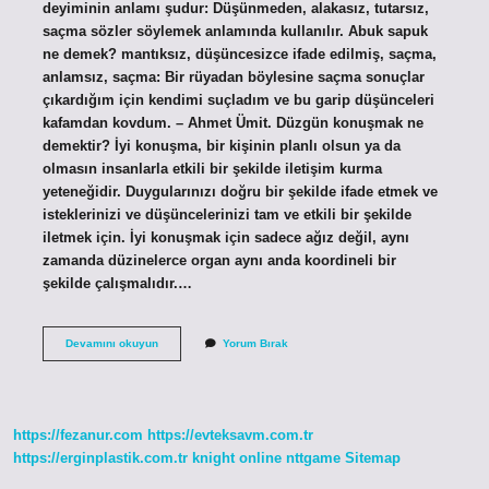
deyiminin anlamı şudur: Düşünmeden, alakasız, tutarsız,
saçma sözler söylemek anlamında kullanılır. Abuk sapuk
ne demek? mantıksız, düşüncesizce ifade edilmiş, saçma,
anlamsız, saçma: Bir rüyadan böylesine saçma sonuçlar
çıkardığım için kendimi suçladım ve bu garip düşünceleri
kafamdan kovdum. – Ahmet Ümit. Düzgün konuşmak ne
demektir? İyi konuşma, bir kişinin planlı olsun ya da
olmasın insanlarla etkili bir şekilde iletişim kurma
yeteneğidir. Duygularınızı doğru bir şekilde ifade etmek ve
isteklerinizi ve düşüncelerinizi tam ve etkili bir şekilde
iletmek için. İyi konuşmak için sadece ağız değil, aynı
zamanda düzinelerce organ aynı anda koordineli bir
şekilde çalışmalıdır.…
Abuk
Devamını okuyun
Yorum Bırak
Subuk
Konuşmak
Ne
Demektir
https://fezanur.com
https://evteksavm.com.tr
https://erginplastik.com.tr
knight online
nttgame
Sitemap