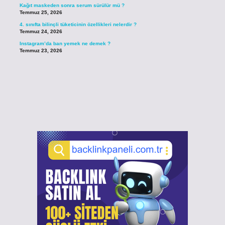
Kağıt maskeden sonra serum sürülür mü ?
Temmuz 25, 2026
4. sınıfta bilinçli tüketicinin özellikleri nelerdir ?
Temmuz 24, 2026
Instagram’da ban yemek ne demek ?
Temmuz 23, 2026