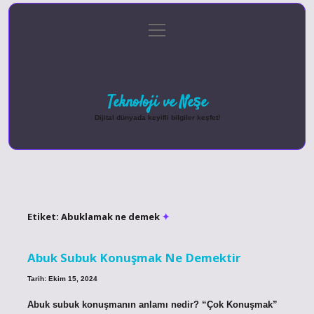
menüyü
Anasayfa
Gizlilik Politikası
Yasal Uyarı
aç
Hakkımızda
Teknoloji ve Neşe
Dijital dünyada keyifli bilgiler keşfet!
Etiket:
Abuklamak ne demek
Abuk Subuk Konuşmak Ne Demektir
Tarih: Ekim 15, 2024
Abuk subuk konuşmanın anlamı nedir? “Çok Konuşmak”