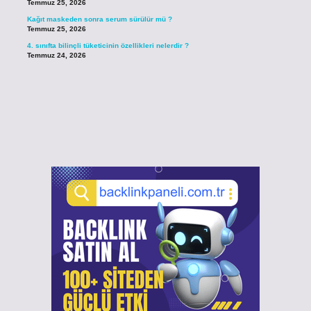
Temmuz 25, 2026
Kağıt maskeden sonra serum sürülür mü ?
Temmuz 25, 2026
4. sınıfta bilinçli tüketicinin özellikleri nelerdir ?
Temmuz 24, 2026