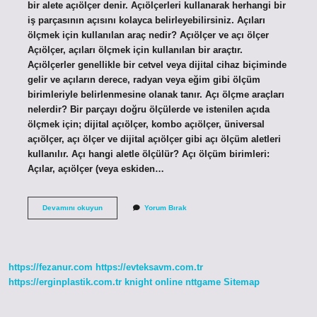
bir alete açıölçer denir. Açıölçerleri kullanarak herhangi bir
iş parçasının açısını kolayca belirleyebilirsiniz. Açıları
ölçmek için kullanılan araç nedir? Açıölçer ve açı ölçer
Açıölçer, açıları ölçmek için kullanılan bir araçtır.
Açıölçerler genellikle bir cetvel veya dijital cihaz biçiminde
gelir ve açıların derece, radyan veya eğim gibi ölçüm
birimleriyle belirlenmesine olanak tanır. Açı ölçme araçları
nelerdir? Bir parçayı doğru ölçülerde ve istenilen açıda
ölçmek için; dijital açıölçer, kombo açıölçer, üniversal
açıölçer, açı ölçer ve dijital açıölçer gibi açı ölçüm aletleri
kullanılır. Açı hangi aletle ölçülür? Açı ölçüm birimleri:
Açılar, açıölçer (veya eskiden…
Açı
Devamını okuyun
Yorum Bırak
Ölçmek
Için
Kullanılan
Araca
Ne
https://fezanur.com
https://evteksavm.com.tr
Denir
https://erginplastik.com.tr
knight online
nttgame
Sitemap