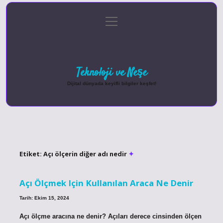
menüyü
Anasayfa
Gizlilik Politikası
Yasal Uyarı
aç
Hakkımızda
Teknoloji ve Neşe
Dijital dünyada keyifli bilgiler keşfet!
Etiket:
Açı ölçerin diğer adı nedir
Açı Ölçmek Için Kullanılan Araca Ne Denir
Tarih: Ekim 15, 2024
Açı ölçme aracına ne denir? Açıları derece cinsinden ölçen