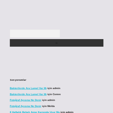
Arama
Son yorumlar
Bakterilerde Ara Lamel Var Mı
için
admin
Bakterilerde Ara Lamel Var Mı
için
Cemre
Fotoğraf Açısına Ne Denir
için
admin
Fotoğraf Açısına Ne Denir
için
Melda
8 Haftalık Bebek Anne Karnında Uyur Mu
için
admin