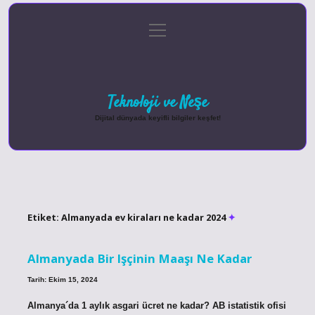
menüyü
Anasayfa
Gizlilik Politikası
Yasal Uyarı
aç
Hakkımızda
Teknoloji ve Neşe
Dijital dünyada keyifli bilgiler keşfet!
Etiket:
Almanyada ev kiraları ne kadar 2024
Almanyada Bir Işçinin Maaşı Ne Kadar
Tarih: Ekim 15, 2024
Almanya´da 1 aylık asgari ücret ne kadar? AB istatistik ofisi