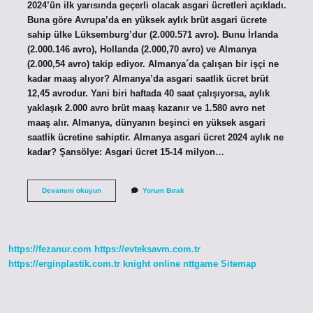
2024’ün ilk yarısında geçerli olacak asgari ücretleri açıkladı.
Buna göre Avrupa’da en yüksek aylık brüt asgari ücrete
sahip ülke Lüksemburg’dur (2.000.571 avro). Bunu İrlanda
(2.000.146 avro), Hollanda (2.000,70 avro) ve Almanya
(2.000,54 avro) takip ediyor. Almanya´da çalışan bir işçi ne
kadar maaş alıyor? Almanya’da asgari saatlik ücret brüt
12,45 avrodur. Yani biri haftada 40 saat çalışıyorsa, aylık
yaklaşık 2.000 avro brüt maaş kazanır ve 1.580 avro net
maaş alır. Almanya, dünyanın beşinci en yüksek asgari
saatlik ücretine sahiptir. Almanya asgari ücret 2024 aylık ne
kadar? Şansölye: Asgari ücret 15-14 milyon…
Almanyada
Devamını okuyun
Yorum Bırak
Bir
Işçinin
Maaşı
Ne
Kadar
https://fezanur.com
https://evteksavm.com.tr
https://erginplastik.com.tr
knight online
nttgame
Sitemap