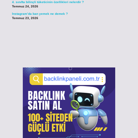
4. sınıfta bilinçli tüketicinin özellikleri nelerdir ?
Temmuz 24, 2026
Instagram’da ban yemek ne demek ?
Temmuz 23, 2026