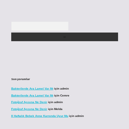
Arama
Son yorumlar
Bakterilerde Ara Lamel Var Mı
için
admin
Bakterilerde Ara Lamel Var Mı
için
Cemre
Fotoğraf Açısına Ne Denir
için
admin
Fotoğraf Açısına Ne Denir
için
Melda
8 Haftalık Bebek Anne Karnında Uyur Mu
için
admin