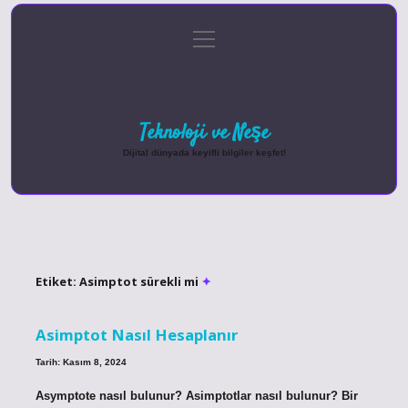
menüyü
Anasayfa
Gizlilik Politikası
Yasal Uyarı
aç
Hakkımızda
Teknoloji ve Neşe
Dijital dünyada keyifli bilgiler keşfet!
Etiket:
Asimptot sürekli mi
Asimptot Nasıl Hesaplanır
Tarih: Kasım 8, 2024
Asymptote nasıl bulunur? Asimptotlar nasıl bulunur? Bir