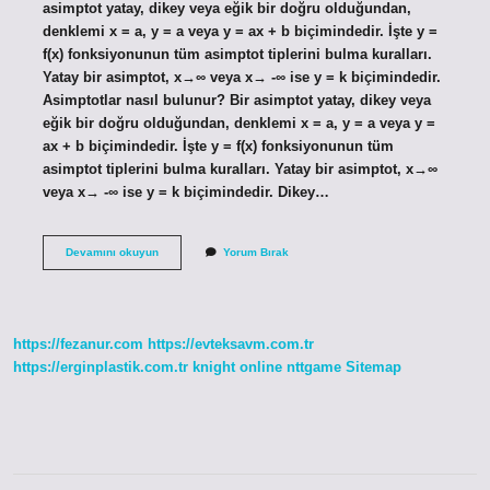
asimptot yatay, dikey veya eğik bir doğru olduğundan,
denklemi x = a, y = a veya y = ax + b biçimindedir. İşte y =
f(x) fonksiyonunun tüm asimptot tiplerini bulma kuralları.
Yatay bir asimptot, x→∞ veya x→ -∞ ise y = k biçimindedir.
Asimptotlar nasıl bulunur? Bir asimptot yatay, dikey veya
eğik bir doğru olduğundan, denklemi x = a, y = a veya y =
ax + b biçimindedir. İşte y = f(x) fonksiyonunun tüm
asimptot tiplerini bulma kuralları. Yatay bir asimptot, x→∞
veya x→ -∞ ise y = k biçimindedir. Dikey…
Asimptot
Devamını okuyun
Yorum Bırak
Nasıl
Hesaplanır
https://fezanur.com
https://evteksavm.com.tr
https://erginplastik.com.tr
knight online
nttgame
Sitemap