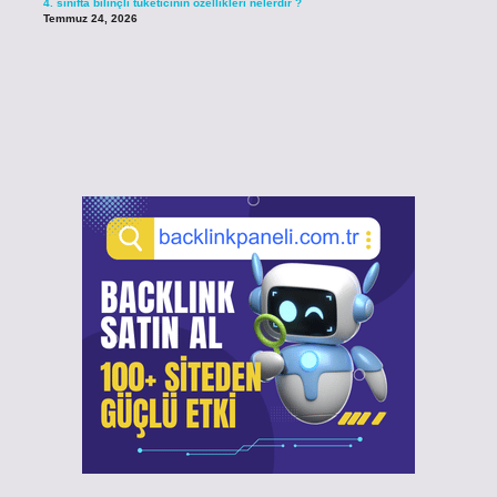
4. sınıfta bilinçli tüketicinin özellikleri nelerdir ?
Temmuz 24, 2026