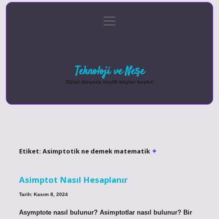
menüyü
Anasayfa
Gizlilik Politikası
Yasal Uyarı
aç
Hakkımızda
Teknoloji ve Neşe
Dijital dünyada keyifli bilgiler keşfet!
Etiket:
Asimptotik ne demek matematik
Asimptot Nasıl Hesaplanır
Tarih: Kasım 8, 2024
Asymptote nasıl bulunur? Asimptotlar nasıl bulunur? Bir