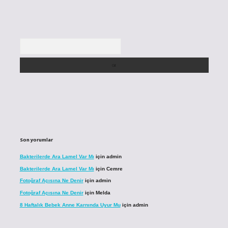
Arama
Son yorumlar
Bakterilerde Ara Lamel Var Mı
için
admin
Bakterilerde Ara Lamel Var Mı
için
Cemre
Fotoğraf Açısına Ne Denir
için
admin
Fotoğraf Açısına Ne Denir
için
Melda
8 Haftalık Bebek Anne Karnında Uyur Mu
için
admin