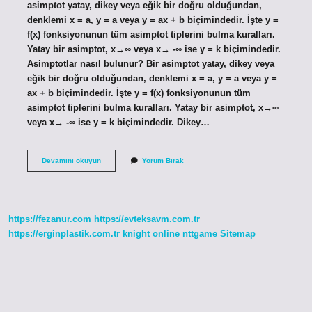
asimptot yatay, dikey veya eğik bir doğru olduğundan,
denklemi x = a, y = a veya y = ax + b biçimindedir. İşte y =
f(x) fonksiyonunun tüm asimptot tiplerini bulma kuralları.
Yatay bir asimptot, x→∞ veya x→ -∞ ise y = k biçimindedir.
Asimptotlar nasıl bulunur? Bir asimptot yatay, dikey veya
eğik bir doğru olduğundan, denklemi x = a, y = a veya y =
ax + b biçimindedir. İşte y = f(x) fonksiyonunun tüm
asimptot tiplerini bulma kuralları. Yatay bir asimptot, x→∞
veya x→ -∞ ise y = k biçimindedir. Dikey…
Asimptot
Devamını okuyun
Yorum Bırak
Nasıl
Hesaplanır
https://fezanur.com
https://evteksavm.com.tr
https://erginplastik.com.tr
knight online
nttgame
Sitemap