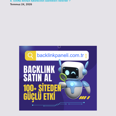
4. sınıfta bilinçli tüketicinin özellikleri nelerdir ?
Temmuz 24, 2026