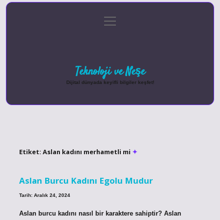
menüyü
Anasayfa
Gizlilik Politikası
Yasal Uyarı
aç
Hakkımızda
Teknoloji ve Neşe
Dijital dünyada keyifli bilgiler keşfet!
Etiket:
Aslan kadını merhametli mi
Aslan Burcu Kadını Egolu Mudur
Tarih: Aralık 24, 2024
Aslan burcu kadını nasıl bir karaktere sahiptir? Aslan