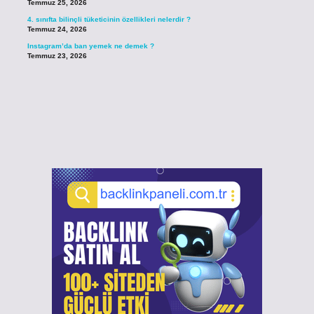
Temmuz 25, 2026
4. sınıfta bilinçli tüketicinin özellikleri nelerdir ?
Temmuz 24, 2026
Instagram’da ban yemek ne demek ?
Temmuz 23, 2026