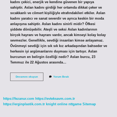
kadını çekici, enerjik ve kendine güvenen bir yapıya
sahiptir. Aslan kadını girdiği her ortamda dikkat çeker ve
sıcakkanlı ve cömert kişiliğiyle etrafındakileri etkiler. Aslan
kadını yaratıcı ve sanat severdir ve ayrıca keskin bir moda
anlayışına sahiptir. Aslan kadını sinirli midir? Öfkesi
şiddete dönüşebilir. Ateşli ve seksi Aslan kadınlarının
birçok hayranı ve hayranı vardır, ancak kimseyi kolay kolay
sevmezler. Genellikle, sevdiği insanları kimse anlayamaz.
Övünmeyi sevdiği için sık sık kız arkadaşından bahseder ve
herkesin iyi argümanlarını duyması için tartışır. Aslan
burcunun en belirgin özelliği nedir? Aslan burcu, 23
Temmuz ile 22 Ağustos arasında…
Aslan
Devamını okuyun
Yorum Bırak
Burcu
Kadını
Egolu
Mudur
https://fezanur.com
https://evteksavm.com.tr
https://erginplastik.com.tr
knight online
nttgame
Sitemap