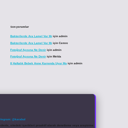
Son yorumlar
Bakterilerde Ara Lamel Var Mı
için
admin
Bakterilerde Ara Lamel Var Mı
için
Cemre
Fotoğraf Açısına Ne Denir
için
admin
Fotoğraf Açısına Ne Denir
için
Melda
8 Haftalık Bebek Anne Karnında Uyur Mu
için
admin
elegram: @karabul
denle, sitedeki içerikleri proaktif olarak denetleme veya araştırma