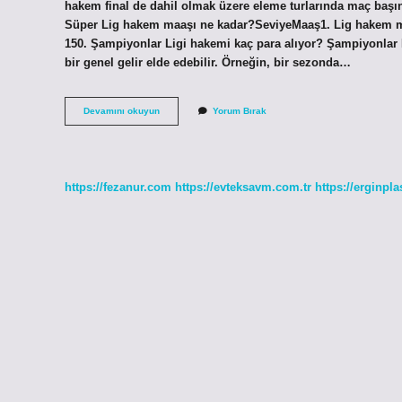
hakem final de dahil olmak üzere eleme turlarında maç başı
Süper Lig hakem maaşı ne kadar?SeviyeMaaş1. Lig hakem maa
150. Şampiyonlar Ligi hakemi kaç para alıyor? Şampiyonlar 
bir genel gelir elde edebilir. Örneğin, bir sezonda…
Uefa
Devamını okuyun
Yorum Bırak
Hakemleri
Kaç
Para
Alıyor
https://fezanur.com
https://evteksavm.com.tr
https://erginpla