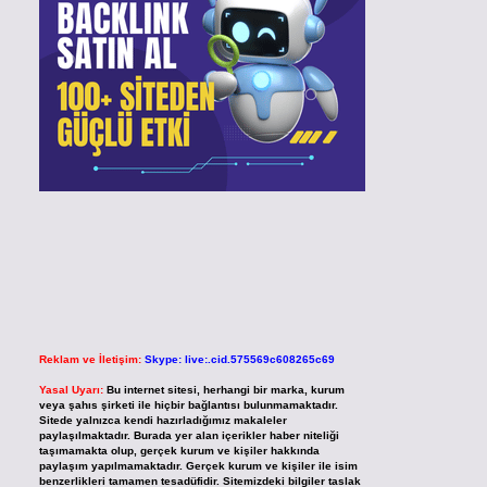
Reklam ve İletişim:
Skype: live:.cid.575569c608265c69
Yasal Uyarı:
Bu internet sitesi, herhangi bir marka, kurum
veya şahıs şirketi ile hiçbir bağlantısı bulunmamaktadır.
Sitede yalnızca kendi hazırladığımız makaleler
paylaşılmaktadır. Burada yer alan içerikler haber niteliği
taşımamakta olup, gerçek kurum ve kişiler hakkında
paylaşım yapılmamaktadır. Gerçek kurum ve kişiler ile isim
benzerlikleri tamamen tesadüfidir. Sitemizdeki bilgiler taslak