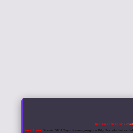
Reklam ve İletişim:
E-mai
Yasal Uyarı:
Sitemiz, 5651 Sayılı Kanun gereğince Bilgi Teknolojileri ve İl