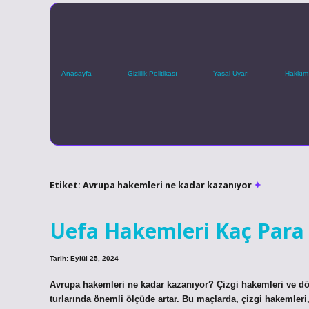
Anasayfa
Gizlilik Politikası
Yasal Uyarı
Hakkım
Etiket:
Avrupa hakemleri ne kadar kazanıyor
Uefa Hakemleri Kaç Para 
Tarih: Eylül 25, 2024
Avrupa hakemleri ne kadar kazanıyor? Çizgi hakemleri ve dör
turlarında önemli ölçüde artar. Bu maçlarda, çizgi hakemle