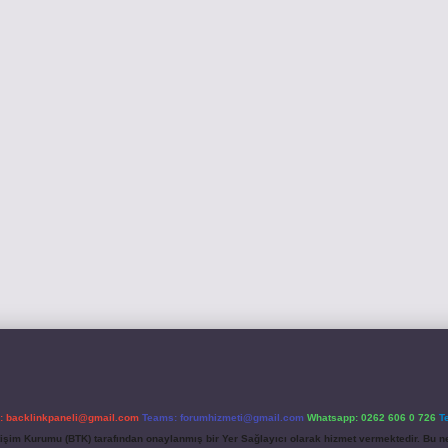
l:
backlinkpaneli@gmail.com
Teams:
forumhizmeti@gmail.com
Whatsapp: 0262 606 0 726
T
etişim Kurumu (BTK) tarafından onaylanmış bir Yer Sağlayıcı olarak hizmet vermektedir. Bu ne