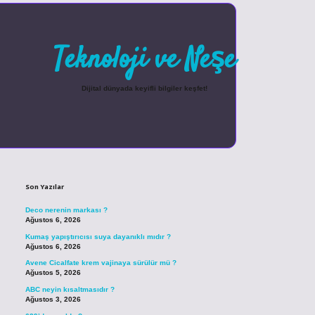
Teknoloji ve Neşe
Dijital dünyada keyifli bilgiler keşfet!
Sidebar
betexper güncel gi
Son Yazılar
Deco nerenin markası ?
Ağustos 6, 2026
Kumaş yapıştırıcısı suya dayanıklı mıdır ?
Ağustos 6, 2026
Avene Cicalfate krem vajinaya sürülür mü ?
Ağustos 5, 2026
ABC neyin kısaltmasıdır ?
Ağustos 3, 2026