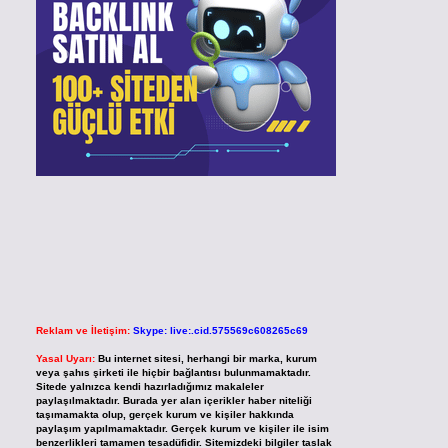
Reklam ve İletişim:
Skype: live:.cid.575569c608265c69
Yasal Uyarı:
Bu internet sitesi, herhangi bir marka, kurum
veya şahıs şirketi ile hiçbir bağlantısı bulunmamaktadır.
Sitede yalnızca kendi hazırladığımız makaleler
paylaşılmaktadır. Burada yer alan içerikler haber niteliği
taşımamakta olup, gerçek kurum ve kişiler hakkında
paylaşım yapılmamaktadır. Gerçek kurum ve kişiler ile isim
benzerlikleri tamamen tesadüfidir. Sitemizdeki bilgiler taslak