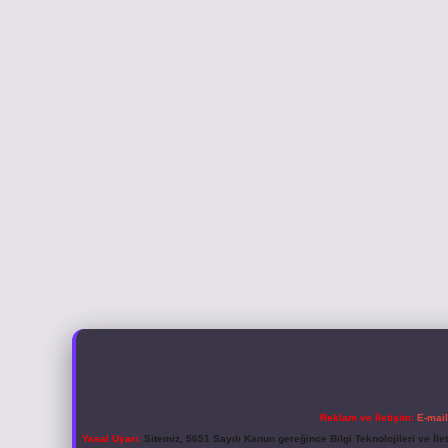
Reklam ve İletişim:
E-mai
Yasal Uyarı:
Sitemiz, 5651 Sayılı Kanun gereğince Bilgi Teknolojileri ve İl