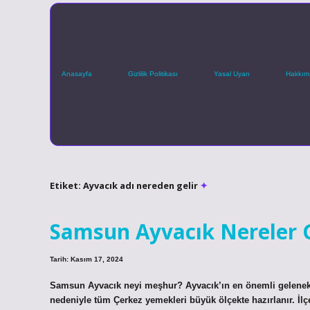
Anasayfa
Gizlilik Politikası
Yasal Uyarı
Hakkım
Etiket:
Ayvacık adı nereden gelir
Samsun Ayvacık Nereler G
Tarih: Kasım 17, 2024
Samsun Ayvacık neyi meşhur? Ayvacık’ın en önemli geleneks
nedeniyle tüm Çerkez yemekleri büyük ölçekte hazırlanır. İlç