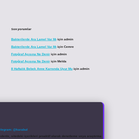
Son yorumlar
Bakterilerde Ara Lamel Var Mı
için
admin
Bakterilerde Ara Lamel Var Mı
için
Cemre
Fotoğraf Açısına Ne Denir
için
admin
Fotoğraf Açısına Ne Denir
için
Melda
8 Haftalık Bebek Anne Karnında Uyur Mu
için
admin
elegram: @karabul
denle, sitedeki içerikleri proaktif olarak denetleme veya araştırma