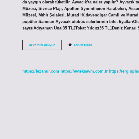
da yaygın olarak tüketilir. Ayvacık’ta neler yapılır? Ayvacık
Müzesi, Sivrice Plajı, Apollon Symintheion Harabeleri, Ass
Müzesi, Mıhlı Şelalesi, Murad Hüdavendigar Camii ve Mura
popüler Samsun-Ayvacık otobüs seferlerinin bilet fiyatlarıOt
sayısıAdıyaman Ünal35 TL2Tokat Yıldızı35 TL1Deniz Kenarı
Samsun
Devamını okuyun
Yorum Bırak
Ayvacık
Nereler
Gezilir
https://fezanur.com
https://evteksavm.com.tr
https://erginpla