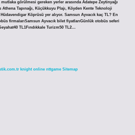
’ta mutlaka görülmesi gereken yerler arasında Adatepe Zeytinyağı
os Athena Tapınağı, Küçükkuyu Plajı, Köyden Kente Teknoloji
d Hüdavendigar Köprüsü yer alıyor. Samsun Ayvacık kaç TL? En
obüs firmalarıSamsun Ayvacık bilet fiyatlarıGünlük otobüs seferi
 Seyahat40 TL1Fındıkkale Turizm50 TL2…
stik.com.tr
knight online
nttgame
Sitemap