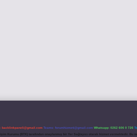
l:
backlinkpaneli@gmail.com
Teams:
forumhizmeti@gmail.com
Whatsapp: 0262 606 0 726
T
etişim Kurumu (BTK) tarafından onaylanmış bir Yer Sağlayıcı olarak hizmet vermektedir. Bu ne