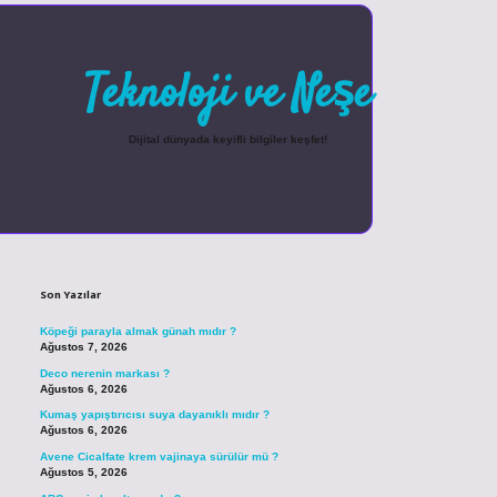
Teknoloji ve Neşe
Dijital dünyada keyifli bilgiler keşfet!
Sidebar
betexper güncel giriş
Son Yazılar
Köpeği parayla almak günah mıdır ?
Ağustos 7, 2026
Deco nerenin markası ?
Ağustos 6, 2026
Kumaş yapıştırıcısı suya dayanıklı mıdır ?
Ağustos 6, 2026
Avene Cicalfate krem vajinaya sürülür mü ?
Ağustos 5, 2026