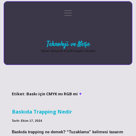
menüyü
Anasayfa
Gizlilik Politikası
Yasal Uyarı
aç
Hakkımızda
Teknoloji ve Neşe
Dijital dünyada keyifli bilgiler keşfet!
Etiket:
Baskı için CMYK mı RGB mi
Baskıda Trapping Nedir
Tarih: Ekim 17, 2024
Baskıda trapping ne demek? “Tuzaklama” kelimesi tasarım