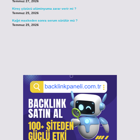
Temmuz 27, 2026
Kireç çözücü alüminyuma zarar verir mi ?
Temmuz 25, 2026
Kağıt maskeden sonra serum sürülür mü ?
Temmuz 25, 2026