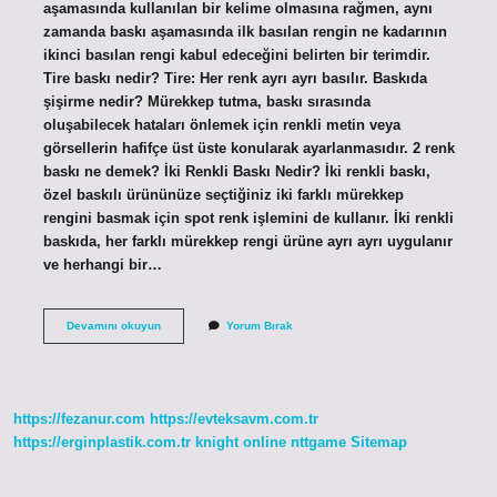
aşamasında kullanılan bir kelime olmasına rağmen, aynı
zamanda baskı aşamasında ilk basılan rengin ne kadarının
ikinci basılan rengi kabul edeceğini belirten bir terimdir.
Tire baskı nedir? Tire: Her renk ayrı ayrı basılır. Baskıda
şişirme nedir? Mürekkep tutma, baskı sırasında
oluşabilecek hataları önlemek için renkli metin veya
görsellerin hafifçe üst üste konularak ayarlanmasıdır. 2 renk
baskı ne demek? İki Renkli Baskı Nedir? İki renkli baskı,
özel baskılı ürününüze seçtiğiniz iki farklı mürekkep
rengini basmak için spot renk işlemini de kullanır. İki renkli
baskıda, her farklı mürekkep rengi ürüne ayrı ayrı uygulanır
ve herhangi bir…
Baskıda
Devamını okuyun
Yorum Bırak
Trapping
Nedir
https://fezanur.com
https://evteksavm.com.tr
https://erginplastik.com.tr
knight online
nttgame
Sitemap