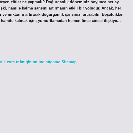
steyen çiftler ne yapmalı? Doğurganlık döneminiz boyunca her ay
işki, hamile kalma şansını artırmanın etkili bir yoludur. Ancak, her
 ve miktarını artırarak doğurganlık şansınızı artırabilir. Boşaldıktan
a hamile kalmak için, yumurtlamadan hemen önce cinsel ilişkiye…
stik.com.tr
knight online
nttgame
Sitemap