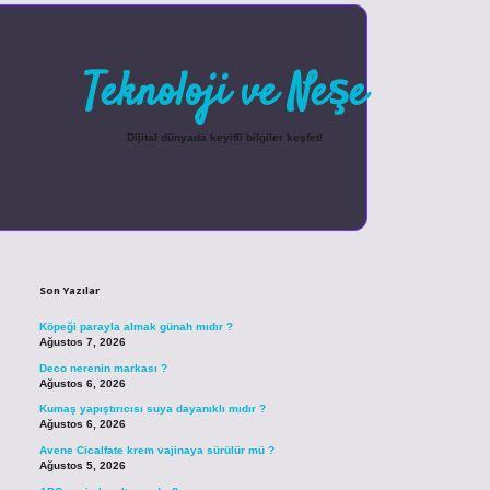
Teknoloji ve Neşe
Dijital dünyada keyifli bilgiler keşfet!
Sidebar
betexper güncel giriş
Son Yazılar
Köpeği parayla almak günah mıdır ?
Ağustos 7, 2026
Deco nerenin markası ?
Ağustos 6, 2026
Kumaş yapıştırıcısı suya dayanıklı mıdır ?
Ağustos 6, 2026
Avene Cicalfate krem vajinaya sürülür mü ?
Ağustos 5, 2026