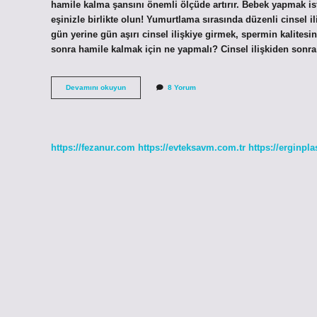
hamile kalma şansını önemli ölçüde artırır. Bebek yapmak i
eşinizle birlikte olun! Yumurtlama sırasında düzenli cinsel il
gün yerine gün aşırı cinsel ilişkiye girmek, spermin kalitesini
sonra hamile kalmak için ne yapmalı? Cinsel ilişkiden sonr
Hamile
Devamını okuyun
8 Yorum
Kalmak
Için
Neler
Yapmalısınız
https://fezanur.com
https://evteksavm.com.tr
https://erginpla