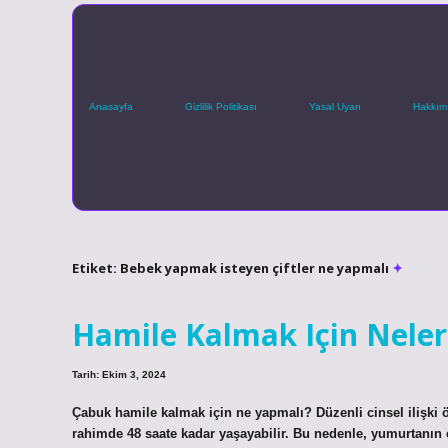
Anasayfa
Gizlilik Politikası
Yasal Uyarı
Hakkım
Etiket:
Bebek yapmak isteyen çiftler ne yapmalı
Hamile Kalmak Için Neler
Tarih: Ekim 3, 2024
Çabuk hamile kalmak için ne yapmalı? Düzenli cinsel ilişki 
rahimde 48 saate kadar yaşayabilir. Bu nedenle, yumurtanın ç