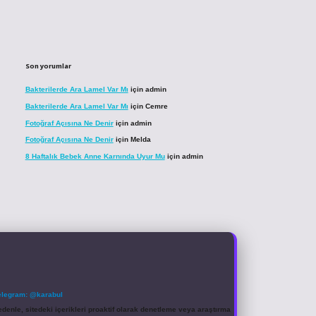
Son yorumlar
Bakterilerde Ara Lamel Var Mı
için
admin
Bakterilerde Ara Lamel Var Mı
için
Cemre
Fotoğraf Açısına Ne Denir
için
admin
Fotoğraf Açısına Ne Denir
için
Melda
8 Haftalık Bebek Anne Karnında Uyur Mu
için
admin
elegram: @karabul
denle, sitedeki içerikleri proaktif olarak denetleme veya araştırma