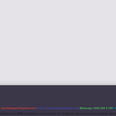
l:
backlinkpaneli@gmail.com
Teams:
forumhizmeti@gmail.com
Whatsapp: 0262 606 0 726
T
etişim Kurumu (BTK) tarafından onaylanmış bir Yer Sağlayıcı olarak hizmet vermektedir. Bu ne