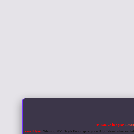
Reklam ve İletişim:
E-mai
Yasal Uyarı:
Sitemiz, 5651 Sayılı Kanun gereğince Bilgi Teknolojileri ve İl