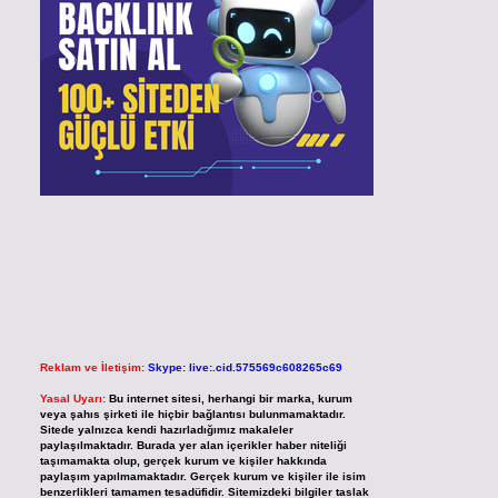
Reklam ve İletişim:
Skype: live:.cid.575569c608265c69
Yasal Uyarı:
Bu internet sitesi, herhangi bir marka, kurum
veya şahıs şirketi ile hiçbir bağlantısı bulunmamaktadır.
Sitede yalnızca kendi hazırladığımız makaleler
paylaşılmaktadır. Burada yer alan içerikler haber niteliği
taşımamakta olup, gerçek kurum ve kişiler hakkında
paylaşım yapılmamaktadır. Gerçek kurum ve kişiler ile isim
benzerlikleri tamamen tesadüfidir. Sitemizdeki bilgiler taslak