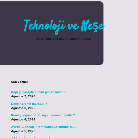
Teknoloji ve Neşe
Dijital dünyada keyifli bilgiler keşfet!
Sidebar
betexper güncel giriş
Son Yazılar
Köpeği parayla almak günah mıdır ?
Ağustos 7, 2026
Deco nerenin markası ?
Ağustos 6, 2026
Kumaş yapıştırıcısı suya dayanıklı mıdır ?
Ağustos 6, 2026
Avene Cicalfate krem vajinaya sürülür mü ?
Ağustos 5, 2026