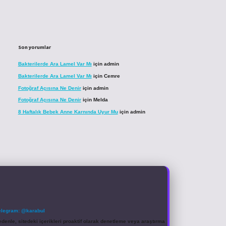
Son yorumlar
Bakterilerde Ara Lamel Var Mı
için
admin
Bakterilerde Ara Lamel Var Mı
için
Cemre
Fotoğraf Açısına Ne Denir
için
admin
Fotoğraf Açısına Ne Denir
için
Melda
8 Haftalık Bebek Anne Karnında Uyur Mu
için
admin
elegram: @karabul
denle, sitedeki içerikleri proaktif olarak denetleme veya araştırma