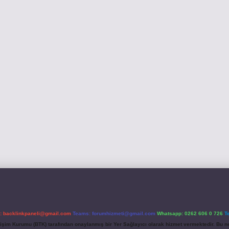
l:
backlinkpaneli@gmail.com
Teams:
forumhizmeti@gmail.com
Whatsapp: 0262 606 0 726
T
etişim Kurumu (BTK) tarafından onaylanmış bir Yer Sağlayıcı olarak hizmet vermektedir. Bu ne