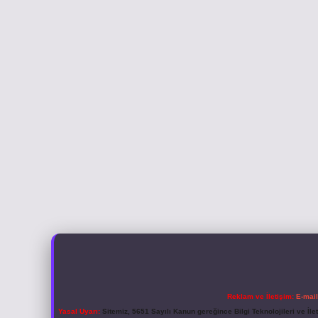
Reklam ve İletişim:
E-mai
Yasal Uyarı:
Sitemiz, 5651 Sayılı Kanun gereğince Bilgi Teknolojileri ve İl