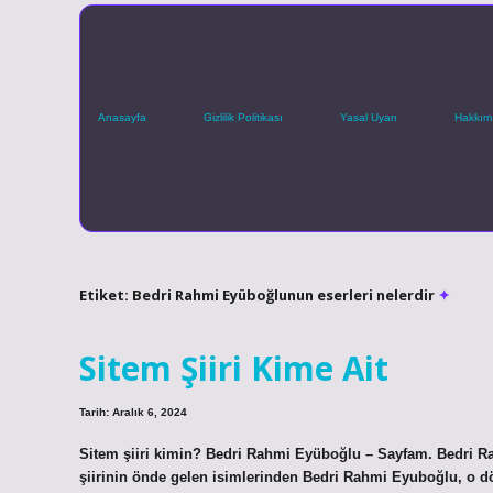
Anasayfa
Gizlilik Politikası
Yasal Uyarı
Hakkım
Etiket:
Bedri Rahmi Eyüboğlunun eserleri nelerdir
Sitem Şiiri Kime Ait
Tarih: Aralık 6, 2024
Sitem şiiri kimin? Bedri Rahmi Eyüboğlu – Sayfam. Bedri R
şiirinin önde gelen isimlerinden Bedri Rahmi Eyuboğlu, o d