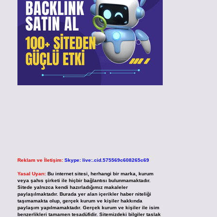
Reklam ve İletişim:
Skype: live:.cid.575569c608265c69
Yasal Uyarı:
Bu internet sitesi, herhangi bir marka, kurum
veya şahıs şirketi ile hiçbir bağlantısı bulunmamaktadır.
Sitede yalnızca kendi hazırladığımız makaleler
paylaşılmaktadır. Burada yer alan içerikler haber niteliği
taşımamakta olup, gerçek kurum ve kişiler hakkında
paylaşım yapılmamaktadır. Gerçek kurum ve kişiler ile isim
benzerlikleri tamamen tesadüfidir. Sitemizdeki bilgiler taslak