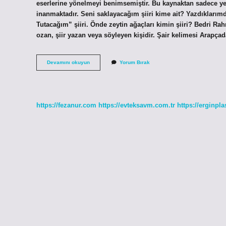
eserlerine yönelmeyi benimsemiştir. Bu kaynaktan sadece ye
inanmaktadır. Seni saklayacağım şiiri kime ait? Yazdıklarım
Tutacağım” şiiri. Önde zeytin ağaçları kimin şiiri? Bedri R
ozan, şiir yazan veya söyleyen kişidir. Şair kelimesi Arapçad
Sitem
Devamını okuyun
Yorum Bırak
Şiiri
Kime
Ait
https://fezanur.com
https://evteksavm.com.tr
https://erginpla