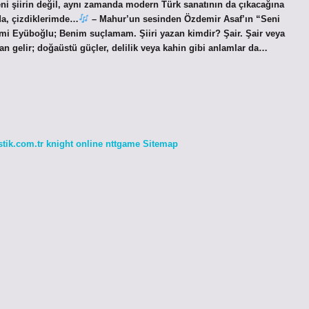
ni şiirin değil, aynı zamanda modern Türk sanatının da çıkacağına
da, çizdiklerimde…
– Mahur’un sesinden Özdemir Asaf’ın “Seni
ahmi Eyüboğlu; Benim suçlamam. Şiiri yazan kimdir? Şair. Şair veya
an gelir; doğaüstü güçler, delilik veya kahin gibi anlamlar da…
stik.com.tr
knight online
nttgame
Sitemap