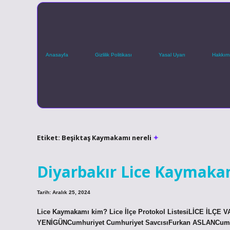
Anasayfa
Gizlilik Politikası
Yasal Uyarı
Hakkım
Etiket:
Beşiktaş Kaymakamı nereli
Diyarbakır Lice Kaymaka
Tarih: Aralık 25, 2024
Lice Kaymakamı kim? Lice İlçe Protokol ListesiLİCE İLÇE
YENİGÜNCumhuriyet Cumhuriyet SavcısıFurkan ASLANCumh