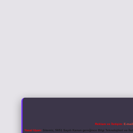
Reklam ve İletişim:
E-mai
Yasal Uyarı:
Sitemiz, 5651 Sayılı Kanun gereğince Bilgi Teknolojileri ve İl