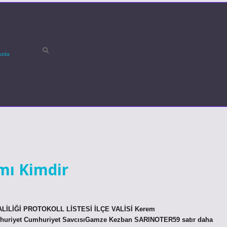
ızda
mı Kimdir
 VALİLİĞİ PROTOKOLL LİSTESİ İLÇE VALİSİ Kerem
uriyet Cumhuriyet SavcısıGamze Kezban SARINOTER59 satır daha