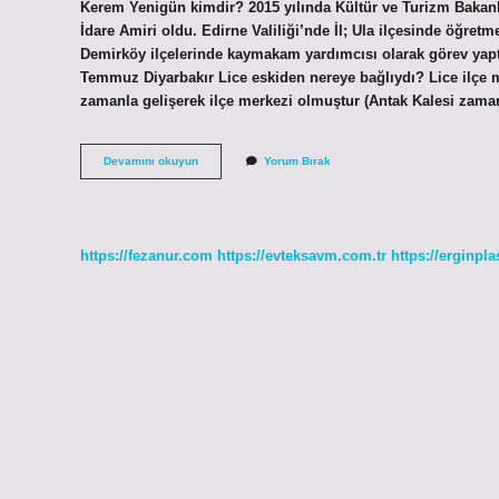
Kerem Yenigün kimdir? 2015 yılında Kültür ve Turizm Bakanl
İdare Amiri oldu. Edirne Valiliği’nde İl; Ula ilçesinde öğret
Demirköy ilçelerinde kaymakam yardımcısı olarak görev yap
Temmuz Diyarbakır Lice eskiden nereye bağlıydı? Lice ilçe me
zamanla gelişerek ilçe merkezi olmuştur (Antak Kalesi zam
Diyarbakır
Devamını okuyun
Yorum Bırak
Lice
Kaymakamı
Kimdir
https://fezanur.com
https://evteksavm.com.tr
https://erginpla