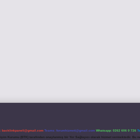
l:
backlinkpaneli@gmail.com
Teams:
forumhizmeti@gmail.com
Whatsapp: 0262 606 0 726
T
etişim Kurumu (BTK) tarafından onaylanmış bir Yer Sağlayıcı olarak hizmet vermektedir. Bu ne