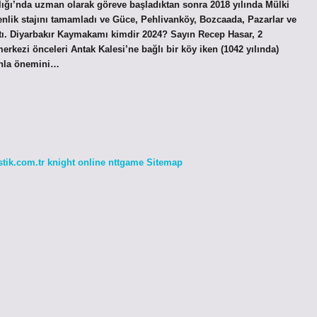
ığı’nda uzman olarak göreve başladıktan sonra 2018 yılında Mülki
menlik stajını tamamladı ve Güce, Pehlivanköy, Bozcaada, Pazarlar ve
tı. Diyarbakır Kaymakamı kimdir 2024? Sayın Recep Hasar, 2
rkezi önceleri Antak Kalesi’ne bağlı bir köy iken (1042 yılında)
anla önemini…
stik.com.tr
knight online
nttgame
Sitemap