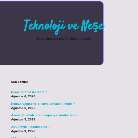
Teknoloji ve Neşe
Dijital dünyada keyifli bilgiler keşfet!
Sidebar
betexper güncel giriş
Son Yazılar
Deco nerenin markası ?
Ağustos 6, 2026
Kumaş yapıştırıcısı suya dayanıklı mıdır ?
Ağustos 6, 2026
Avene Cicalfate krem vajinaya sürülür mü ?
Ağustos 5, 2026
ABC neyin kısaltmasıdır ?
Ağustos 3, 2026