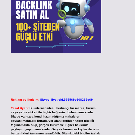
Reklam ve İletişim:
Skype: live:.cid.575569c608265c69
Yasal Uyarı:
Bu internet sitesi, herhangi bir marka, kurum
veya şahıs şirketi ile hiçbir bağlantısı bulunmamaktadır.
Sitede yalnızca kendi hazırladığımız makaleler
paylaşılmaktadır. Burada yer alan içerikler haber niteliği
taşımamakta olup, gerçek kurum ve kişiler hakkında
paylaşım yapılmamaktadır. Gerçek kurum ve kişiler ile isim
benzerlikleri tamamen tesadüfidir. Sitemizdeki bilgiler taslak