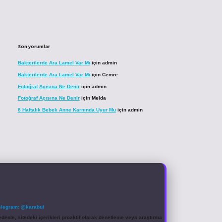
Son yorumlar
Bakterilerde Ara Lamel Var Mı
için
admin
Bakterilerde Ara Lamel Var Mı
için
Cemre
Fotoğraf Açısına Ne Denir
için
admin
Fotoğraf Açısına Ne Denir
için
Melda
8 Haftalık Bebek Anne Karnında Uyur Mu
için
admin
elegram: @karabul
denle, sitedeki içerikleri proaktif olarak denetleme veya araştırma