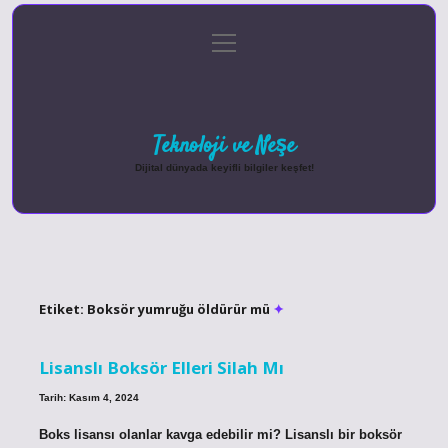
menüyü
Anasayfa
Gizlilik Politikası
Yasal Uyarı
aç
Hakkımızda
Teknoloji ve Neşe
Dijital dünyada keyifli bilgiler keşfet!
Etiket:
Boksör yumruğu öldürür mü
Lisanslı Boksör Elleri Silah Mı
Tarih: Kasım 4, 2024
Boks lisansı olanlar kavga edebilir mi? Lisanslı bir boksör