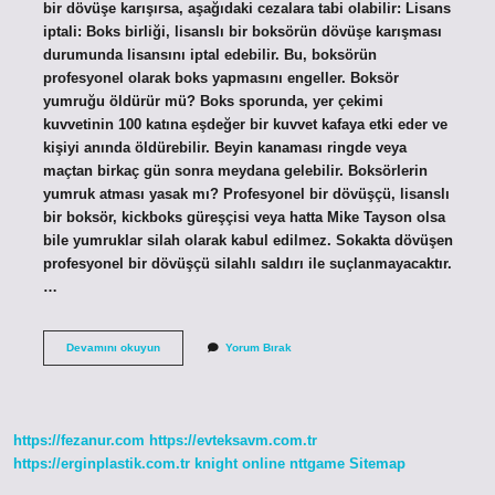
bir dövüşe karışırsa, aşağıdaki cezalara tabi olabilir: Lisans
iptali: Boks birliği, lisanslı bir boksörün dövüşe karışması
durumunda lisansını iptal edebilir. Bu, boksörün
profesyonel olarak boks yapmasını engeller. Boksör
yumruğu öldürür mü? Boks sporunda, yer çekimi
kuvvetinin 100 katına eşdeğer bir kuvvet kafaya etki eder ve
kişiyi anında öldürebilir. Beyin kanaması ringde veya
maçtan birkaç gün sonra meydana gelebilir. Boksörlerin
yumruk atması yasak mı? Profesyonel bir dövüşçü, lisanslı
bir boksör, kickboks güreşçisi veya hatta Mike Tayson olsa
bile yumruklar silah olarak kabul edilmez. Sokakta dövüşen
profesyonel bir dövüşçü silahlı saldırı ile suçlanmayacaktır.
…
Lisanslı
Devamını okuyun
Yorum Bırak
Boksör
Elleri
Silah
Mı
https://fezanur.com
https://evteksavm.com.tr
https://erginplastik.com.tr
knight online
nttgame
Sitemap