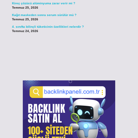
Kireç çözücü alüminyuma zarar verir mi ?
Temmuz 25, 2026
Kağıt maskeden sonra serum sürülür mü ?
Temmuz 25, 2026
4. sınıfta bilinçli tüketicinin özellikleri nelerdir ?
Temmuz 24, 2026