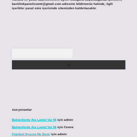
backlinkpanelicomtr@gmail.com
adresine bildirmeniz halinde, ilgili
içerikler yasal süre içerisinde sitemizden kaldırılacaktır.
Arama
Son yorumlar
Bakterilerde Ara Lamel Var Mı
için
admin
Bakterilerde Ara Lamel Var Mı
için
Cemre
Fotoğraf Açısına Ne Denir
için
admin