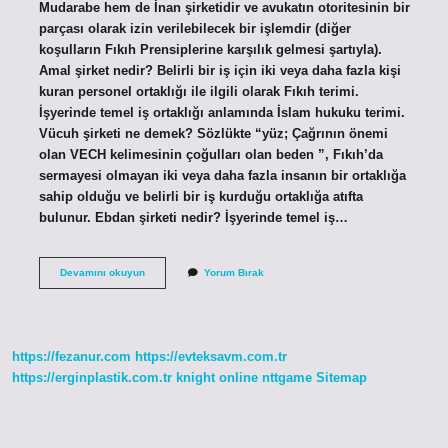
Mudarabe hem de İnan şirketidir ve avukatın otoritesinin bir
parçası olarak izin verilebilecek bir işlemdir (diğer
koşulların Fıkıh Prensiplerine karşılık gelmesi şartıyla).
Amal şirket nedir? Belirli bir iş için iki veya daha fazla kişi
kuran personel ortaklığı ile ilgili olarak Fıkıh terimi.
İşyerinde temel iş ortaklığı anlamında İslam hukuku terimi.
Vücuh şirketi ne demek? Sözlükte “yüz; Çağrının önemi
olan VECH kelimesinin çoğulları olan beden ”, Fıkıh’da
sermayesi olmayan iki veya daha fazla insanın bir ortaklığa
sahip olduğu ve belirli bir iş kurduğu ortaklığa atıfta
bulunur. Ebdan şirketi nedir? İşyerinde temel iş…
Inan
Devamını okuyun
Yorum Bırak
Şirketi
Ne
Demek
https://fezanur.com
https://evteksavm.com.tr
https://erginplastik.com.tr
knight online
nttgame
Sitemap