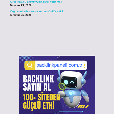
Kireç çözücü alüminyuma zarar verir mi ?
Temmuz 25, 2026
Kağıt maskeden sonra serum sürülür mü ?
Temmuz 25, 2026