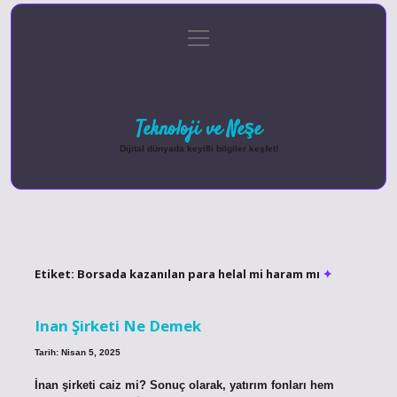
menüyü
Anasayfa
Gizlilik Politikası
Yasal Uyarı
aç
Hakkımızda
Teknoloji ve Neşe
Dijital dünyada keyifli bilgiler keşfet!
Etiket:
Borsada kazanılan para helal mi haram mı
Inan Şirketi Ne Demek
Tarih: Nisan 5, 2025
İnan şirketi caiz mi? Sonuç olarak, yatırım fonları hem