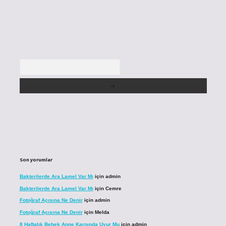
Arama
Son yorumlar
Bakterilerde Ara Lamel Var Mı
için
admin
Bakterilerde Ara Lamel Var Mı
için
Cemre
Fotoğraf Açısına Ne Denir
için
admin
Fotoğraf Açısına Ne Denir
için
Melda
8 Haftalık Bebek Anne Karnında Uyur Mu
için
admin