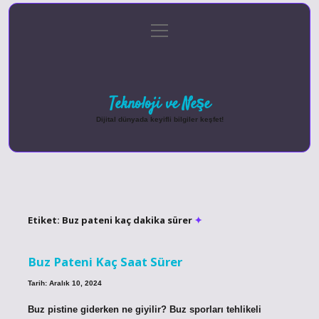
menüyü
Anasayfa
Gizlilik Politikası
Yasal Uyarı
aç
Hakkımızda
Teknoloji ve Neşe
Dijital dünyada keyifli bilgiler keşfet!
Etiket:
Buz pateni kaç dakika sürer
Buz Pateni Kaç Saat Sürer
Tarih: Aralık 10, 2024
Buz pistine giderken ne giyilir? Buz sporları tehlikeli