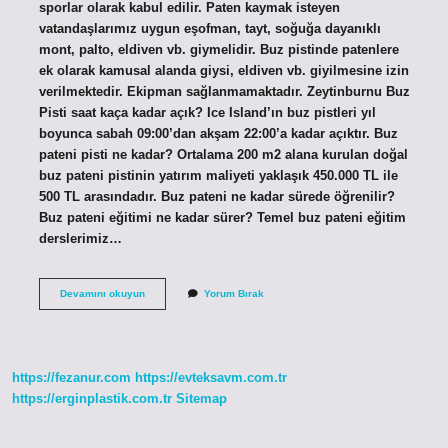
sporlar olarak kabul edilir. Paten kaymak isteyen
vatandaşlarımız uygun eşofman, tayt, soğuğa dayanıklı
mont, palto, eldiven vb. giymelidir. Buz pistinde patenlere
ek olarak kamusal alanda giysi, eldiven vb. giyilmesine izin
verilmektedir. Ekipman sağlanmamaktadır. Zeytinburnu Buz
Pisti saat kaça kadar açık? Ice Island’ın buz pistleri yıl
boyunca sabah 09:00’dan akşam 22:00’a kadar açıktır. Buz
pateni pisti ne kadar? Ortalama 200 m2 alana kurulan doğal
buz pateni pistinin yatırım maliyeti yaklaşık 450.000 TL ile
500 TL arasındadır. Buz pateni ne kadar sürede öğrenilir?
Buz pateni eğitimi ne kadar sürer? Temel buz pateni eğitim
derslerimiz…
Buz
Devamını okuyun
Yorum Bırak
Pateni
Kaç
Saat
Sürer
https://fezanur.com
https://evteksavm.com.tr
https://erginplastik.com.tr
Sitemap