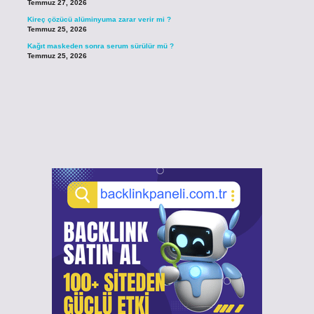
Temmuz 27, 2026
Kireç çözücü alüminyuma zarar verir mi ?
Temmuz 25, 2026
Kağıt maskeden sonra serum sürülür mü ?
Temmuz 25, 2026