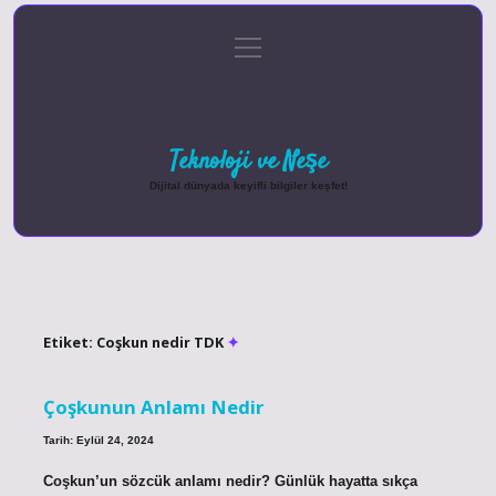
menüyü
Anasayfa
Gizlilik Politikası
Yasal Uyarı
aç
Hakkımızda
Teknoloji ve Neşe
Dijital dünyada keyifli bilgiler keşfet!
Etiket:
Coşkun nedir TDK
Çoşkunun Anlamı Nedir
Tarih: Eylül 24, 2024
Coşkun’un sözcük anlamı nedir? Günlük hayatta sıkça