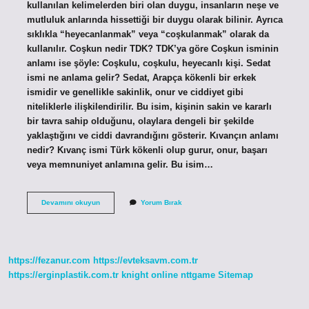
kullanılan kelimelerden biri olan duygu, insanların neşe ve
mutluluk anlarında hissettiği bir duygu olarak bilinir. Ayrıca
sıklıkla “heyecanlanmak” veya “coşkulanmak” olarak da
kullanılır. Coşkun nedir TDK? TDK’ya göre Coşkun isminin
anlamı ise şöyle: Coşkulu, coşkulu, heyecanlı kişi. Sedat
ismi ne anlama gelir? Sedat, Arapça kökenli bir erkek
ismidir ve genellikle sakinlik, onur ve ciddiyet gibi
niteliklerle ilişkilendirilir. Bu isim, kişinin sakin ve kararlı
bir tavra sahip olduğunu, olaylara dengeli bir şekilde
yaklaştığını ve ciddi davrandığını gösterir. Kıvançın anlamı
nedir? Kıvanç ismi Türk kökenli olup gurur, onur, başarı
veya memnuniyet anlamına gelir. Bu isim…
Çoşkunun
Devamını okuyun
Yorum Bırak
Anlamı
Nedir
https://fezanur.com
https://evteksavm.com.tr
https://erginplastik.com.tr
knight online
nttgame
Sitemap