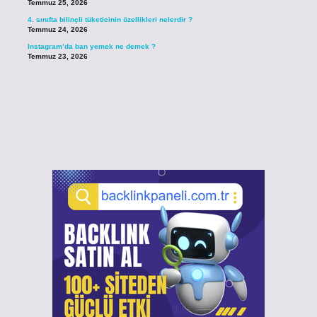
Temmuz 25, 2026
4. sınıfta bilinçli tüketicinin özellikleri nelerdir ?
Temmuz 24, 2026
Instagram’da ban yemek ne demek ?
Temmuz 23, 2026