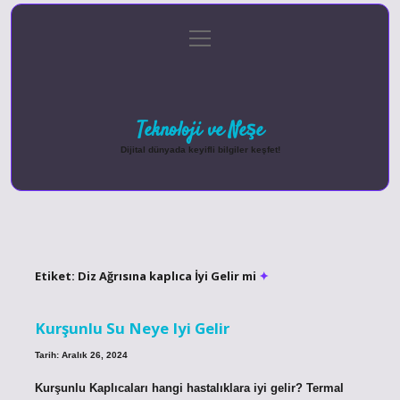
menüyü
Anasayfa
Gizlilik Politikası
Yasal Uyarı
aç
Hakkımızda
Teknoloji ve Neşe
Dijital dünyada keyifli bilgiler keşfet!
Etiket:
Diz Ağrısına kaplıca İyi Gelir mi
Kurşunlu Su Neye Iyi Gelir
Tarih: Aralık 26, 2024
Kurşunlu Kaplıcaları hangi hastalıklara iyi gelir? Termal