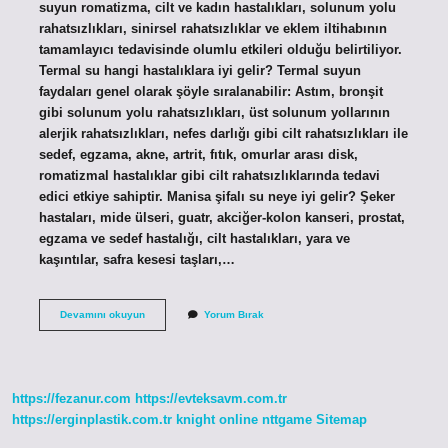
suyun romatizma, cilt ve kadın hastalıkları, solunum yolu
rahatsızlıkları, sinirsel rahatsızlıklar ve eklem iltihabının
tamamlayıcı tedavisinde olumlu etkileri olduğu belirtiliyor.
Termal su hangi hastalıklara iyi gelir? Termal suyun
faydaları genel olarak şöyle sıralanabilir: Astım, bronşit
gibi solunum yolu rahatsızlıkları, üst solunum yollarının
alerjik rahatsızlıkları, nefes darlığı gibi cilt rahatsızlıkları ile
sedef, egzama, akne, artrit, fıtık, omurlar arası disk,
romatizmal hastalıklar gibi cilt rahatsızlıklarında tedavi
edici etkiye sahiptir. Manisa şifalı su neye iyi gelir? Şeker
hastaları, mide ülseri, guatr, akciğer-kolon kanseri, prostat,
egzama ve sedef hastalığı, cilt hastalıkları, yara ve
kaşıntılar, safra kesesi taşları,…
Kurşunlu
Devamını okuyun
Yorum Bırak
Su
Neye
Iyi
Gelir
https://fezanur.com
https://evteksavm.com.tr
https://erginplastik.com.tr
knight online
nttgame
Sitemap