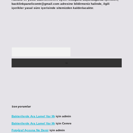
backlinkpanelicomtr@gmail.com
adresine bildirmeniz halinde, ilgili
içerikler yasal süre içerisinde sitemizden kaldırılacaktır.
Arama
Son yorumlar
Bakterilerde Ara Lamel Var Mı
için
admin
Bakterilerde Ara Lamel Var Mı
için
Cemre
Fotoğraf Açısına Ne Denir
için
admin