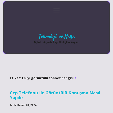
menüyü
Anasayfa
Gizlilik Politikası
Yasal Uyarı
aç
Hakkımızda
Teknoloji ve Neşe
Dijital dünyada keyifli bilgiler keşfet!
Etiket:
En iyi görüntülü sohbet hangisi
Cep Telefonu Ile Görüntülü Konuşma Nasıl
Yapılır
Tarih: Kasım 23, 2024