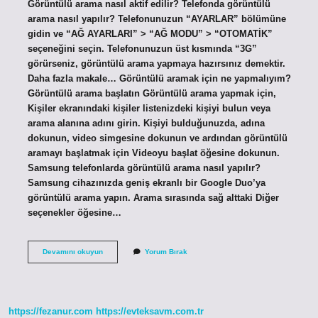
Görüntülü arama nasıl aktif edilir? Telefonda görüntülü
arama nasıl yapılır? Telefonunuzun “AYARLAR” bölümüne
gidin ve “AĞ AYARLARI” > “AĞ MODU” > “OTOMATİK”
seçeneğini seçin. Telefonunuzun üst kısmında “3G”
görürseniz, görüntülü arama yapmaya hazırsınız demektir.
Daha fazla makale… Görüntülü aramak için ne yapmalıyım?
Görüntülü arama başlatın Görüntülü arama yapmak için,
Kişiler ekranındaki kişiler listenizdeki kişiyi bulun veya
arama alanına adını girin. Kişiyi bulduğunuzda, adına
dokunun, video simgesine dokunun ve ardından görüntülü
aramayı başlatmak için Videoyu başlat öğesine dokunun.
Samsung telefonlarda görüntülü arama nasıl yapılır?
Samsung cihazınızda geniş ekranlı bir Google Duo’ya
görüntülü arama yapın. Arama sırasında sağ alttaki Diğer
seçenekler öğesine…
Cep
Devamını okuyun
Yorum Bırak
Telefonu
Ile
Görüntülü
Konuşma
Nasıl
https://fezanur.com
https://evteksavm.com.tr
Yapılır