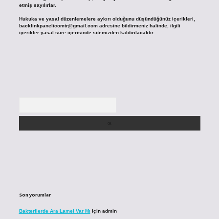
etmiş sayılırlar.
Hukuka ve yasal düzenlemelere aykırı olduğunu düşündüğünüz içerikleri,
backlinkpanelicomtr@gmail.com
adresine bildirmeniz halinde, ilgili
içerikler yasal süre içerisinde sitemizden kaldırılacaktır.
Arama
Son yorumlar
Bakterilerde Ara Lamel Var Mı
için
admin