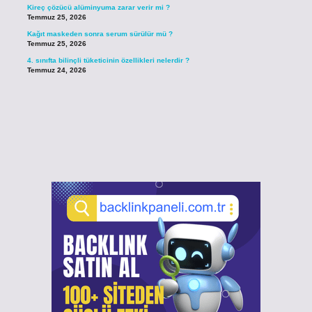
Kireç çözücü alüminyuma zarar verir mi ?
Temmuz 25, 2026
Kağıt maskeden sonra serum sürülür mü ?
Temmuz 25, 2026
4. sınıfta bilinçli tüketicinin özellikleri nelerdir ?
Temmuz 24, 2026