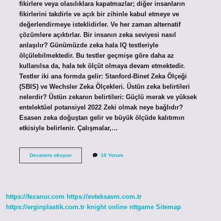
fikirlere veya olasılıklara kapatmazlar; diğer insanların
fikirlerini takdirle ve açık bir zihinle kabul etmeye ve
değerlendirmeye isteklidirler. Ve her zaman alternatif
çözümlere açıktırlar. Bir insanın zeka seviyesi nasıl
anlaşılır? Günümüzde zeka hala IQ testleriyle
ölçülebilmektedir. Bu testler geçmişe göre daha az
kullanılsa da, hala tek ölçüt olmaya devam etmektedir.
Testler iki ana formda gelir: Stanford-Binet Zeka Ölçeği
(SBIS) ve Wechsler Zeka Ölçekleri. Üstün zeka belirtileri
nelerdir? Üstün zekanın belirtileri: Güçlü merak ve yüksek
entelektüel potansiyel 2022 Zeki olmak neye bağlıdır?
Esasen zeka doğuştan gelir ve büyük ölçüde kalıtımın
etkisiyle belirlenir. Çalışmalar,…
Zeki
Devamını okuyun
10 Yorum
Insanların
Belirtileri
Nelerdir
https://fezanur.com
https://evteksavm.com.tr
https://erginplastik.com.tr
knight online
nttgame
Sitemap