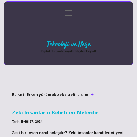
menüyü
Anasayfa
Gizlilik Politikası
Yasal Uyarı
aç
Hakkımızda
Teknoloji ve Neşe
Dijital dünyada keyifli bilgiler keşfet!
Etiket:
Erken yürümek zeka belirtisi mi
Zeki Insanların Belirtileri Nelerdir
Tarih: Eylül 17, 2024
Zeki bir insan nasıl anlaşılır? Zeki insanlar kendilerini yeni