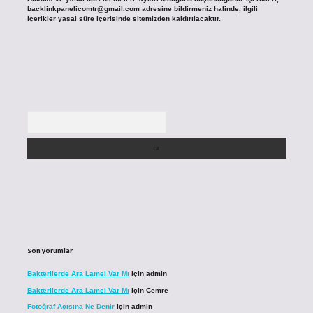
backlinkpanelicomtr@gmail.com
adresine bildirmeniz halinde, ilgili
içerikler yasal süre içerisinde sitemizden kaldırılacaktır.
Arama
Son yorumlar
Bakterilerde Ara Lamel Var Mı
için
admin
Bakterilerde Ara Lamel Var Mı
için
Cemre
Fotoğraf Açısına Ne Denir
için
admin