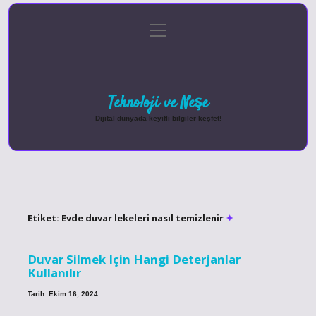
menüyü
Anasayfa
Gizlilik Politikası
Yasal Uyarı
aç
Hakkımızda
Teknoloji ve Neşe
Dijital dünyada keyifli bilgiler keşfet!
Etiket:
Evde duvar lekeleri nasıl temizlenir
Duvar Silmek Için Hangi Deterjanlar
Kullanılır
Tarih: Ekim 16, 2024