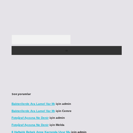
Arama
Son yorumlar
Bakterilerde Ara Lamel Var Mı
için
admin
Bakterilerde Ara Lamel Var Mı
için
Cemre
Fotoğraf Açısına Ne Denir
için
admin
Fotoğraf Açısına Ne Denir
için
Melda
8 Haftalık Bebek Anne Karnında Uyur Mu
için
admin