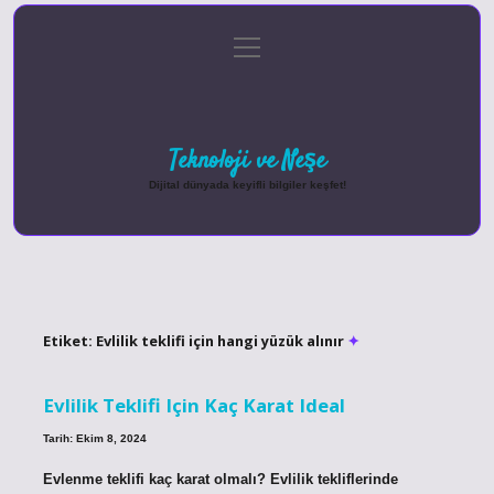
menüyü
Anasayfa
Gizlilik Politikası
Yasal Uyarı
aç
Hakkımızda
Teknoloji ve Neşe
Dijital dünyada keyifli bilgiler keşfet!
Etiket:
Evlilik teklifi için hangi yüzük alınır
Evlilik Teklifi Için Kaç Karat Ideal
Tarih: Ekim 8, 2024
Evlenme teklifi kaç karat olmalı? Evlilik tekliflerinde