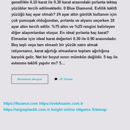
genellikle 0.10 karat ile 0.30 karat arasındaki pırlanta tektaş
yüzükler tercih edilmektedir. 0 Blue Diamond. Evlilik teklifi
yüzüğü kaç ayar olmalı? 24 ayar altın günlük kullanım için
çok yumuşak olduğundan, pırlanta ve alyans seçerken 18
ayar altın tercih edilir. %75 altın ve %25 rengini belirleyen
diğer alaşımlardan oluşur. En ideal pırlanta kaç karat?
Elmaslar için ideal karat değerleri 0.30 ile 0.90 arasındadır.
Beş taşlı veya tam elmaslı bir yüzük satın almak
istiyorsanız, karat ağırlığı elmasların toplam ağırlığına
karşılık gelir. Net bir boyut sınırı mümkün değildir. 5 taş ile
evlenme teklifi yapılır mı? 5…
Evlilik
Devamını okuyun
10 Yorum
Teklifi
Için
Kaç
Karat
Ideal
https://fezanur.com
https://evteksavm.com.tr
https://erginplastik.com.tr
knight online
nttgame
Sitemap