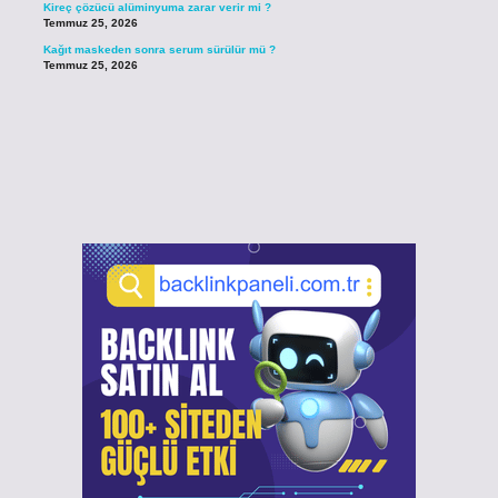
Kireç çözücü alüminyuma zarar verir mi ?
Temmuz 25, 2026
Kağıt maskeden sonra serum sürülür mü ?
Temmuz 25, 2026