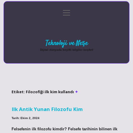
menüyü
Anasayfa
Gizlilik Politikası
Yasal Uyarı
aç
Hakkımızda
Teknoloji ve Neşe
Dijital dünyada keyifli bilgiler keşfet!
Etiket:
Filozofiği ilk kim kullandı
Ilk Antik Yunan Filozofu Kim
Tarih: Ekim 2, 2024
Felsefenin ilk filozofu kimdir? Felsefe tarihinin bilinen ilk