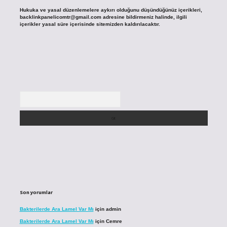
Hukuka ve yasal düzenlemelere aykırı olduğunu düşündüğünüz içerikleri,
backlinkpanelicomtr@gmail.com
adresine bildirmeniz halinde, ilgili
içerikler yasal süre içerisinde sitemizden kaldırılacaktır.
Arama
Son yorumlar
Bakterilerde Ara Lamel Var Mı
için
admin
Bakterilerde Ara Lamel Var Mı
için
Cemre