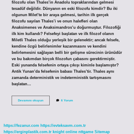
filozofu olan Thales’in Anadolu topraklarından gelmesi
tesadüf değildir. Dünyanın en eski filozofu kimdir? Bu iki
olgunun Milet’te bir araya gelmesi, tarihin ilk gerçek
filozofu sayılan Thales’i ve onun halefleri olan
Anaksimenes ve Anaksimandros’u doğurmuştur. Filozofiği
ilk kim kullandı? Felsefeyi başlatan ve ilk filozof olanın
Miletli Thales olduğu yerleşik bir gelenektir; ancak felsefe,
kendine özgü belirlenimler kazanmasını ve kendini
belirlemesini sağlayan belli bir gelişme sürecinin ürünüdür
ve bu bakımdan birçok filozofun çabasını gerektirmiştir.
Eski yunanda felsefenin ortaya çıkışı kiminle başlamıştır?
Antik Yunan’da felsefenin babası Thales’tir. Thales aynı
zamanda deterministik ve indeterministik tartışmasını
başlatan…
Ilk
Devamını okuyun
6 Yorum
Antik
Yunan
Filozofu
Kim
https://fezanur.com
https://evteksavm.com.tr
https://erginplastik.com.tr
knight online
nttgame
Sitemap