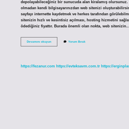
depolayabileceğiniz bir sunucuda alan kiralamış olursunuz
olmadan kendi bilgisayarınızdan web sitenizi oluşturabilir
sayfayı internette kaydetmek ve herkes tarafından görülebilm
sitenizin hızlı ve kesintisiz açılması, hosting hizmetini sağla
ödediğiniz fiyattır. Burada önemli olan nokta, web sitenizin
Hosting
Devamını okuyun
Yorum Bırak
Kurulumu
Nedir
https://fezanur.com
https://evteksavm.com.tr
https://erginpla