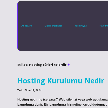
Anasayfa
Gizlilik Politikası
Yasal Uyarı
Hakkım
Etiket:
Hosting türleri nelerdir
Hosting Kurulumu Nedir
Tarih: Ekim 17, 2024
Hosting nedir ne işe yarar? Web sitenizi veya web uygulaman
barındırma denir. Bir barındırma hizmetine kaydolduğunuzda,