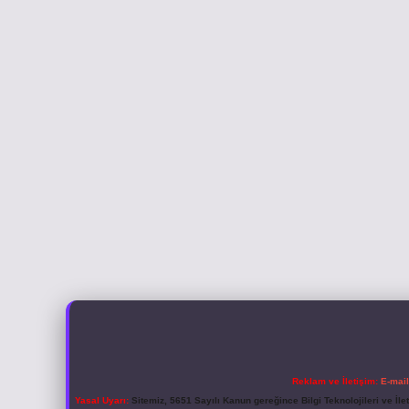
Reklam ve İletişim:
E-mai
Yasal Uyarı:
Sitemiz, 5651 Sayılı Kanun gereğince Bilgi Teknolojileri ve İl