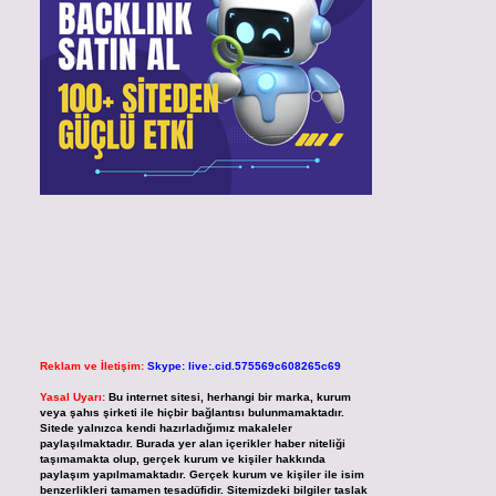
Reklam ve İletişim:
Skype: live:.cid.575569c608265c69
Yasal Uyarı:
Bu internet sitesi, herhangi bir marka, kurum
veya şahıs şirketi ile hiçbir bağlantısı bulunmamaktadır.
Sitede yalnızca kendi hazırladığımız makaleler
paylaşılmaktadır. Burada yer alan içerikler haber niteliği
taşımamakta olup, gerçek kurum ve kişiler hakkında
paylaşım yapılmamaktadır. Gerçek kurum ve kişiler ile isim
benzerlikleri tamamen tesadüfidir. Sitemizdeki bilgiler taslak