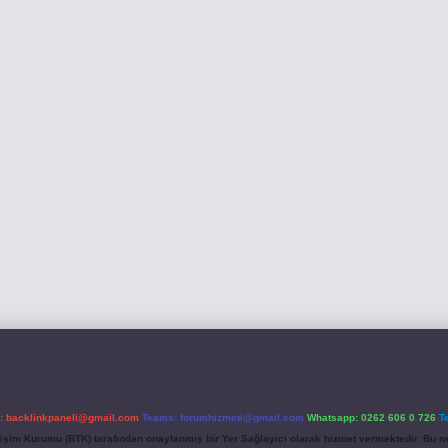
l:
backlinkpaneli@gmail.com
Teams:
forumhizmeti@gmail.com
Whatsapp: 0262 606 0 726
T
etişim Kurumu (BTK) tarafından onaylanmış bir Yer Sağlayıcı olarak hizmet vermektedir. Bu ne