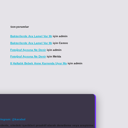
Son yorumlar
Bakterilerde Ara Lamel Var Mı
için
admin
Bakterilerde Ara Lamel Var Mı
için
Cemre
Fotoğraf Açısına Ne Denir
için
admin
Fotoğraf Açısına Ne Denir
için
Melda
8 Haftalık Bebek Anne Karnında Uyur Mu
için
admin
elegram: @karabul
denle, sitedeki içerikleri proaktif olarak denetleme veya araştırma