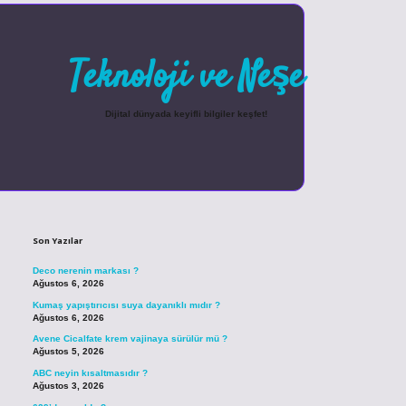
Teknoloji ve Neşe
Dijital dünyada keyifli bilgiler keşfet!
Sidebar
betexper güncel giriş
Son Yazılar
Deco nerenin markası ?
Ağustos 6, 2026
Kumaş yapıştırıcısı suya dayanıklı mıdır ?
Ağustos 6, 2026
Avene Cicalfate krem vajinaya sürülür mü ?
Ağustos 5, 2026
ABC neyin kısaltmasıdır ?
Ağustos 3, 2026