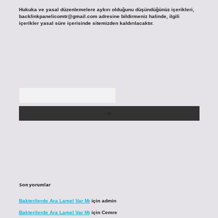
Hukuka ve yasal düzenlemelere aykırı olduğunu düşündüğünüz içerikleri,
backlinkpanelicomtr@gmail.com
adresine bildirmeniz halinde, ilgili
içerikler yasal süre içerisinde sitemizden kaldırılacaktır.
Arama
Son yorumlar
Bakterilerde Ara Lamel Var Mı
için
admin
Bakterilerde Ara Lamel Var Mı
için
Cemre