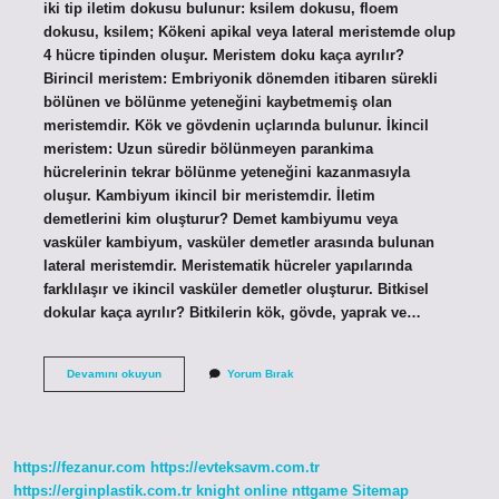
iki tip iletim dokusu bulunur: ksilem dokusu, floem
dokusu, ksilem; Kökeni apikal veya lateral meristemde olup
4 hücre tipinden oluşur. Meristem doku kaça ayrılır?
Birincil meristem: Embriyonik dönemden itibaren sürekli
bölünen ve bölünme yeteneğini kaybetmemiş olan
meristemdir. Kök ve gövdenin uçlarında bulunur. İkincil
meristem: Uzun süredir bölünmeyen parankima
hücrelerinin tekrar bölünme yeteneğini kazanmasıyla
oluşur. Kambiyum ikincil bir meristemdir. İletim
demetlerini kim oluşturur? Demet kambiyumu veya
vasküler kambiyum, vasküler demetler arasında bulunan
lateral meristemdir. Meristematik hücreler yapılarında
farklılaşır ve ikincil vasküler demetler oluşturur. Bitkisel
dokular kaça ayrılır? Bitkilerin kök, gövde, yaprak ve…
Iletim
Devamını okuyun
Yorum Bırak
Doku
Kaç
Kısımdan
Oluşur
https://fezanur.com
https://evteksavm.com.tr
https://erginplastik.com.tr
knight online
nttgame
Sitemap