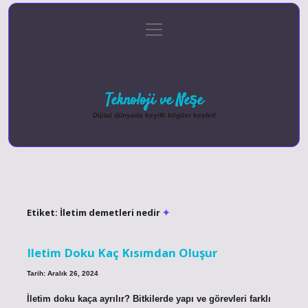
menüyü
Anasayfa
Gizlilik Politikası
Yasal Uyarı
aç
Hakkımızda
Teknoloji ve Neşe
Dijital dünyada keyifli bilgiler keşfet!
Etiket:
İletim demetleri nedir
Iletim Doku Kaç Kısımdan Oluşur
Tarih: Aralık 26, 2024
İletim doku kaça ayrılır? Bitkilerde yapı ve görevleri farklı