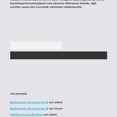
backlinkpanelicomtr@gmail.com
adresine bildirmeniz halinde, ilgili
içerikler yasal süre içerisinde sitemizden kaldırılacaktır.
Arama
Son yorumlar
Bakterilerde Ara Lamel Var Mı
için
admin
Bakterilerde Ara Lamel Var Mı
için
Cemre
Fotoğraf Açısına Ne Denir
için
admin