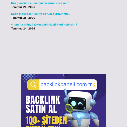
Kireç çözücü alüminyuma zarar verir mi ?
Temmuz 25, 2026
Kağıt maskeden sonra serum sürülür mü ?
Temmuz 25, 2026
4. sınıfta bilinçli tüketicinin özellikleri nelerdir ?
Temmuz 24, 2026