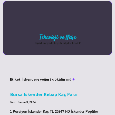
menüyü
Anasayfa
Gizlilik Politikası
Yasal Uyarı
aç
Hakkımızda
Teknoloji ve Neşe
Dijital dünyada keyifli bilgiler keşfet!
Etiket:
İskendere yoğurt dökülür mü
Bursa Iskender Kebap Kaç Para
Tarih: Kasım 9, 2024
1 Porsiyon İskender Kaç TL 2024? HD İskender Popüler