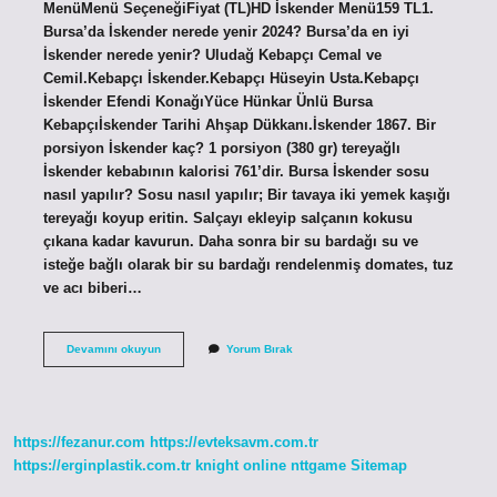
MenüMenü SeçeneğiFiyat (TL)HD İskender Menü159 TL1.
Bursa’da İskender nerede yenir 2024? Bursa’da en iyi
İskender nerede yenir? Uludağ Kebapçı Cemal ve
Cemil.Kebapçı İskender.Kebapçı Hüseyin Usta.Kebapçı
İskender Efendi KonağıYüce Hünkar Ünlü Bursa
Kebapçıİskender Tarihi Ahşap Dükkanı.İskender 1867. Bir
porsiyon İskender kaç? 1 porsiyon (380 gr) tereyağlı
İskender kebabının kalorisi 761’dir. Bursa İskender sosu
nasıl yapılır? Sosu nasıl yapılır; Bir tavaya iki yemek kaşığı
tereyağı koyup eritin. Salçayı ekleyip salçanın kokusu
çıkana kadar kavurun. Daha sonra bir su bardağı su ve
isteğe bağlı olarak bir su bardağı rendelenmiş domates, tuz
ve acı biberi…
Bursa
Devamını okuyun
Yorum Bırak
Iskender
Kebap
Kaç
Para
https://fezanur.com
https://evteksavm.com.tr
https://erginplastik.com.tr
knight online
nttgame
Sitemap