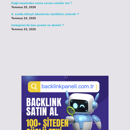
Kağıt maskeden sonra serum sürülür mü ?
Temmuz 25, 2026
4. sınıfta bilinçli tüketicinin özellikleri nelerdir ?
Temmuz 24, 2026
Instagram’da ban yemek ne demek ?
Temmuz 23, 2026