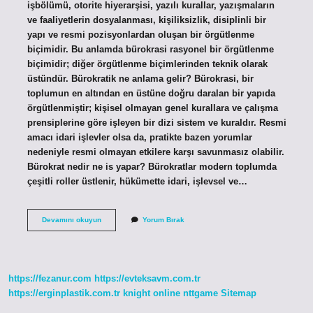
işbölümü, otorite hiyerarşisi, yazılı kurallar, yazışmaların
ve faaliyetlerin dosyalanması, kişiliksizlik, disiplinli bir
yapı ve resmi pozisyonlardan oluşan bir örgütlenme
biçimidir. Bu anlamda bürokrasi rasyonel bir örgütlenme
biçimidir; diğer örgütlenme biçimlerinden teknik olarak
üstündür. Bürokratik ne anlama gelir? Bürokrasi, bir
toplumun en altından en üstüne doğru daralan bir yapıda
örgütlenmiştir; kişisel olmayan genel kurallara ve çalışma
prensiplerine göre işleyen bir dizi sistem ve kuraldır. Resmi
amacı idari işlevler olsa da, pratikte bazen yorumlar
nedeniyle resmi olmayan etkilere karşı savunmasız olabilir.
Bürokrat nedir ne is yapar? Bürokratlar modern toplumda
çeşitli roller üstlenir, hükümette idari, işlevsel ve…
Bürokratın
Devamını okuyun
Yorum Bırak
Anlamı
Ne
https://fezanur.com
https://evteksavm.com.tr
https://erginplastik.com.tr
knight online
nttgame
Sitemap