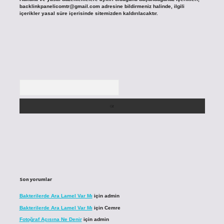
backlinkpanelicomtr@gmail.com
adresine bildirmeniz halinde, ilgili
içerikler yasal süre içerisinde sitemizden kaldırılacaktır.
Arama
Son yorumlar
Bakterilerde Ara Lamel Var Mı
için
admin
Bakterilerde Ara Lamel Var Mı
için
Cemre
Fotoğraf Açısına Ne Denir
için
admin