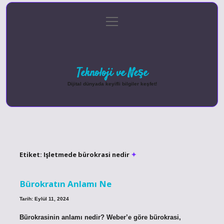
menüyü
Anasayfa
Gizlilik Politikası
Yasal Uyarı
aç
Hakkımızda
Teknoloji ve Neşe
Dijital dünyada keyifli bilgiler keşfet!
Etiket:
Işletmede bürokrasi nedir
Bürokratın Anlamı Ne
Tarih: Eylül 11, 2024
Bürokrasinin anlamı nedir? Weber’e göre bürokrasi,