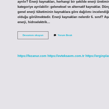
ayrılır? Enerji kaynakları, herhangi bir şekilde enerji üretim
kategoriye ayrılabilir: geleneksel ve alternatif kaynaklar. Dün
genel enerji tüketiminin kaynaklara göre dağılımı incelendiği
olduğu görülmektedir. Enerji kaynakları nelerdir 6. sınıf? Aşa
enerji, hidroelektrik…
Enerji
Devamını okuyun
Yorum Bırak
Kaynakları
Kaç
Çeşit
https://fezanur.com
https://evteksavm.com.tr
https://erginpla