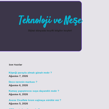
Teknoloji ve Neşe
Dijital dünyada keyifli bilgiler keşfet!
Sidebar
betexper güncel giriş
Son Yazılar
Köpeği parayla almak günah mıdır ?
Ağustos 7, 2026
Deco nerenin markası ?
Ağustos 6, 2026
Kumaş yapıştırıcısı suya dayanıklı mıdır ?
Ağustos 6, 2026
Avene Cicalfate krem vajinaya sürülür mü ?
Ağustos 5, 2026