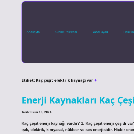
Anasayfa
Gizlilik Politikası
Yasal Uyarı
Hakkım
Etiket:
Kaç çeşit elektrik kaynağı var
Enerji Kaynakları Kaç Çeş
Tarih: Ekim 15, 2024
Kaç çeşit enerji kaynağı vardır? 1. Kaç çeşit enerji çeşidi var
ışık, elektrik, kimyasal, nükleer ve ses enerjisidir. Hiçbir 