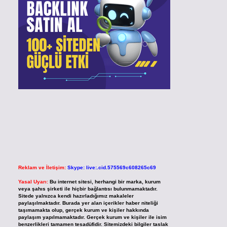
Reklam ve İletişim:
Skype: live:.cid.575569c608265c69
Yasal Uyarı:
Bu internet sitesi, herhangi bir marka, kurum
veya şahıs şirketi ile hiçbir bağlantısı bulunmamaktadır.
Sitede yalnızca kendi hazırladığımız makaleler
paylaşılmaktadır. Burada yer alan içerikler haber niteliği
taşımamakta olup, gerçek kurum ve kişiler hakkında
paylaşım yapılmamaktadır. Gerçek kurum ve kişiler ile isim
benzerlikleri tamamen tesadüfidir. Sitemizdeki bilgiler taslak