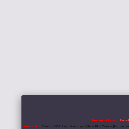
Reklam ve İletişim:
E-mai
Yasal Uyarı:
Sitemiz, 5651 Sayılı Kanun gereğince Bilgi Teknolojileri ve İl