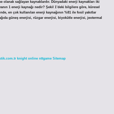
ine olanak sağlayan kaynaklardır. Dünyadaki enerji kaynakları iki
yanın 1 enerji kaynağı nedir? Şekil 1’deki bilgilere göre, küresel
nde, en çok kullanılan enerji kaynağının %81 ile fosil yakıtlar
ğıda güneş enerjisi, rüzgar enerjisi, biyokütle enerjisi, jeotermal
stik.com.tr
knight online
nttgame
Sitemap