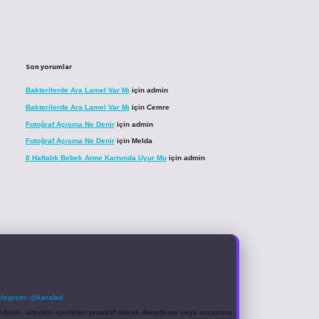
Son yorumlar
Bakterilerde Ara Lamel Var Mı
için
admin
Bakterilerde Ara Lamel Var Mı
için
Cemre
Fotoğraf Açısına Ne Denir
için
admin
Fotoğraf Açısına Ne Denir
için
Melda
8 Haftalık Bebek Anne Karnında Uyur Mu
için
admin
elegram: @karabul
denle, sitedeki içerikleri proaktif olarak denetleme veya araştırma