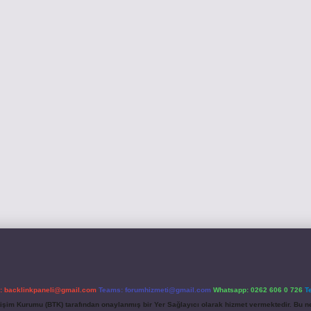
l:
backlinkpaneli@gmail.com
Teams:
forumhizmeti@gmail.com
Whatsapp: 0262 606 0 726
T
etişim Kurumu (BTK) tarafından onaylanmış bir Yer Sağlayıcı olarak hizmet vermektedir. Bu ne