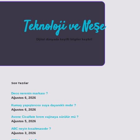
Teknoloji ve Neşe
Dijital dünyada keyifli bilgiler keşfet!
Sidebar
betexper güncel giriş
Son Yazılar
Deco nerenin markası ?
Ağustos 6, 2026
Kumaş yapıştırıcısı suya dayanıklı mıdır ?
Ağustos 6, 2026
Avene Cicalfate krem vajinaya sürülür mü ?
Ağustos 5, 2026
ABC neyin kısaltmasıdır ?
Ağustos 3, 2026