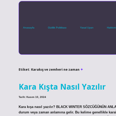
Anasayfa
Gizlilik Politikası
Yasal Uyarı
Hakkım
Etiket:
Karakış ve zemheri ne zaman
Kara Kışta Nasıl Yazılır
Tarih: Kasım 10, 2024
Kara kışa nasıl yazılır? BLACK WINTER SÖZCÜĞÜNÜN ANLAMI:
durum veya zaman anlamına gelir. Bu kelime genellikle karakı