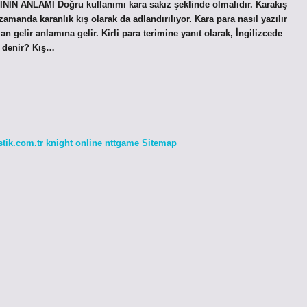
NİN ANLAMI Doğru kullanımı kara sakız şeklinde olmalıdır. Karakış
amanda karanlık kış olarak da adlandırılıyor. Kara para nasıl yazılır
n gelir anlamına gelir. Kirli para terimine yanıt olarak, İngilizcede
ne denir? Kış…
stik.com.tr
knight online
nttgame
Sitemap