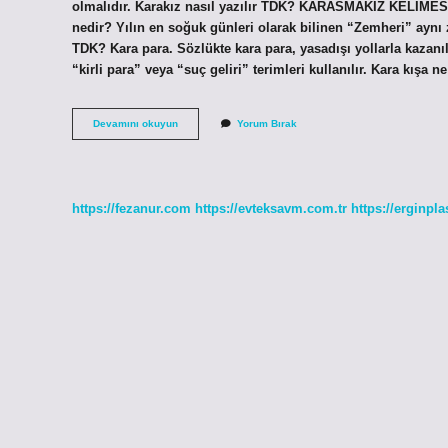
olmalıdır. Karakız nasıl yazılır TDK? KARASMAKIZ KELİMESİ
nedir? Yılın en soğuk günleri olarak bilinen “Zemheri” aynı z
TDK? Kara para. Sözlükte kara para, yasadışı yollarla kazanıla
“kirli para” veya “suç geliri” terimleri kullanılır. Kara kışa 
Kara
Devamını okuyun
Yorum Bırak
Kışta
Nasıl
Yazılır
https://fezanur.com
https://evteksavm.com.tr
https://erginpla