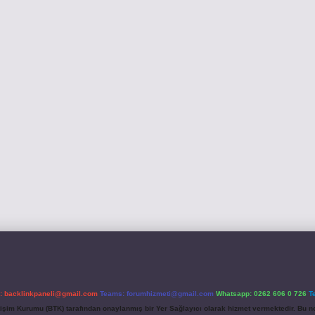
l:
backlinkpaneli@gmail.com
Teams:
forumhizmeti@gmail.com
Whatsapp: 0262 606 0 726
T
etişim Kurumu (BTK) tarafından onaylanmış bir Yer Sağlayıcı olarak hizmet vermektedir. Bu ne