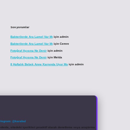
Son yorumlar
Bakterilerde Ara Lamel Var Mı
için
admin
Bakterilerde Ara Lamel Var Mı
için
Cemre
Fotoğraf Açısına Ne Denir
için
admin
Fotoğraf Açısına Ne Denir
için
Melda
8 Haftalık Bebek Anne Karnında Uyur Mu
için
admin
elegram: @karabul
denle, sitedeki içerikleri proaktif olarak denetleme veya araştırma