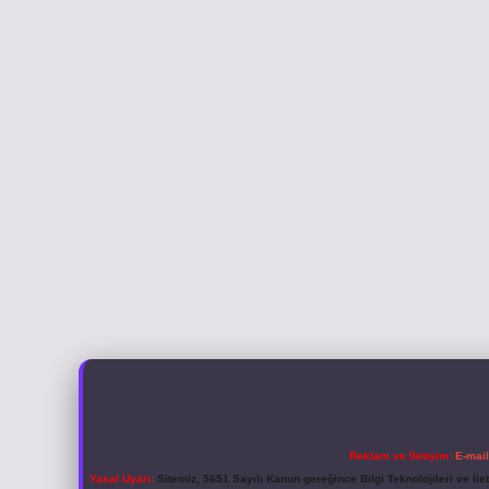
Reklam ve İletişim:
E-mai
Yasal Uyarı:
Sitemiz, 5651 Sayılı Kanun gereğince Bilgi Teknolojileri ve İl