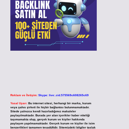
Reklam ve İletişim:
Skype: live:.cid.575569c608265c69
Yasal Uyarı:
Bu internet sitesi, herhangi bir marka, kurum
veya şahıs şirketi ile hiçbir bağlantısı bulunmamaktadır.
Sitede yalnızca kendi hazırladığımız makaleler
paylaşılmaktadır. Burada yer alan içerikler haber niteliği
taşımamakta olup, gerçek kurum ve kişiler hakkında
paylaşım yapılmamaktadır. Gerçek kurum ve kişiler ile isim
benzerlikleri tamamen tesadüfidir. Sitemizdeki bilgiler taslak