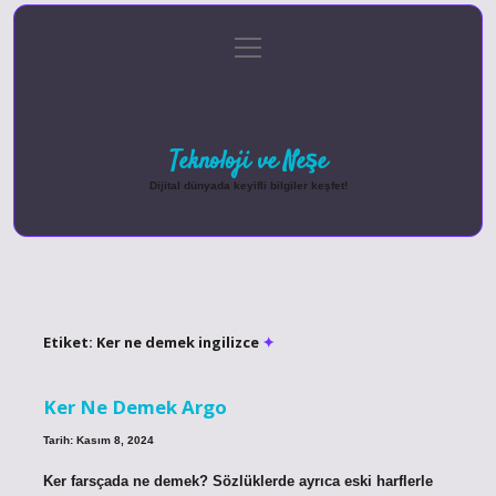
menüyü
Anasayfa
Gizlilik Politikası
Yasal Uyarı
aç
Hakkımızda
Teknoloji ve Neşe
Dijital dünyada keyifli bilgiler keşfet!
Etiket:
Ker ne demek ingilizce
Ker Ne Demek Argo
Tarih: Kasım 8, 2024
Ker farsçada ne demek? Sözlüklerde ayrıca eski harflerle