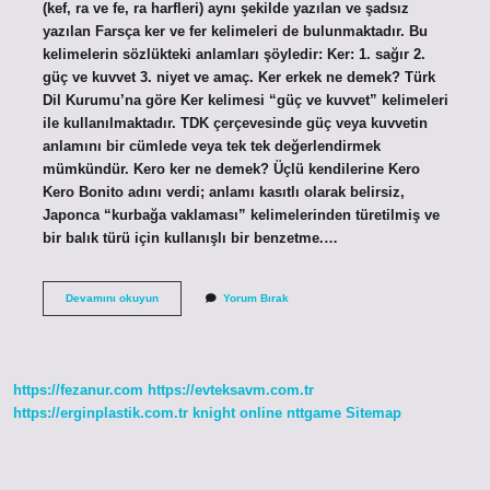
(kef, ra ve fe, ra harfleri) aynı şekilde yazılan ve şadsız
yazılan Farsça ker ve fer kelimeleri de bulunmaktadır. Bu
kelimelerin sözlükteki anlamları şöyledir: Ker: 1. sağır 2.
güç ve kuvvet 3. niyet ve amaç. Ker erkek ne demek? Türk
Dil Kurumu’na göre Ker kelimesi “güç ve kuvvet” kelimeleri
ile kullanılmaktadır. TDK çerçevesinde güç veya kuvvetin
anlamını bir cümlede veya tek tek değerlendirmek
mümkündür. Kero ker ne demek? Üçlü kendilerine Kero
Kero Bonito adını verdi; anlamı kasıtlı olarak belirsiz,
Japonca “kurbağa vaklaması” kelimelerinden türetilmiş ve
bir balık türü için kullanışlı bir benzetme.…
Ker
Devamını okuyun
Yorum Bırak
Ne
Demek
Argo
https://fezanur.com
https://evteksavm.com.tr
https://erginplastik.com.tr
knight online
nttgame
Sitemap