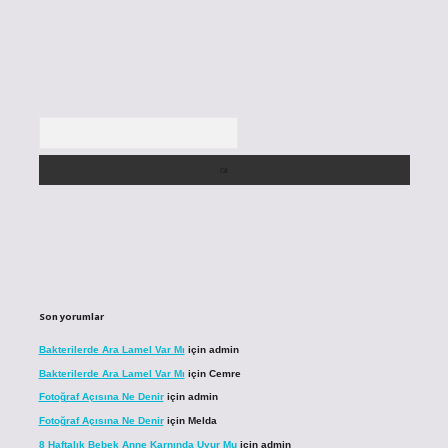
Arama
Son yorumlar
Bakterilerde Ara Lamel Var Mı
için
admin
Bakterilerde Ara Lamel Var Mı
için
Cemre
Fotoğraf Açısına Ne Denir
için
admin
Fotoğraf Açısına Ne Denir
için
Melda
8 Haftalık Bebek Anne Karnında Uyur Mu
için
admin