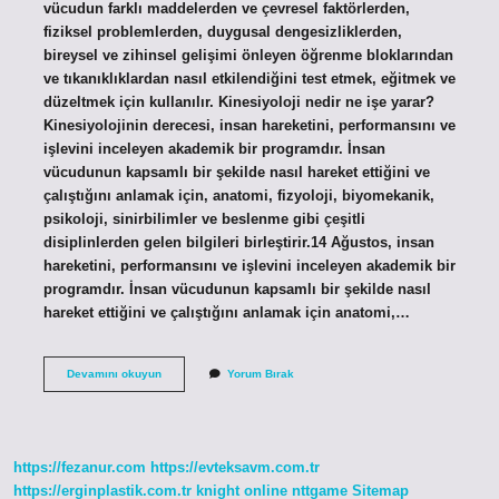
vücudun farklı maddelerden ve çevresel faktörlerden,
fiziksel problemlerden, duygusal dengesizliklerden,
bireysel ve zihinsel gelişimi önleyen öğrenme bloklarından
ve tıkanıklıklardan nasıl etkilendiğini test etmek, eğitmek ve
düzeltmek için kullanılır. Kinesiyoloji nedir ne işe yarar?
Kinesiyolojinin derecesi, insan hareketini, performansını ve
işlevini inceleyen akademik bir programdır. İnsan
vücudunun kapsamlı bir şekilde nasıl hareket ettiğini ve
çalıştığını anlamak için, anatomi, fizyoloji, biyomekanik,
psikoloji, sinirbilimler ve beslenme gibi çeşitli
disiplinlerden gelen bilgileri birleştirir.14 Ağustos, insan
hareketini, performansını ve işlevini inceleyen akademik bir
programdır. İnsan vücudunun kapsamlı bir şekilde nasıl
hareket ettiğini ve çalıştığını anlamak için anatomi,…
Kinesiyoloji
Devamını okuyun
Yorum Bırak
Tedavi
Nedir
https://fezanur.com
https://evteksavm.com.tr
https://erginplastik.com.tr
knight online
nttgame
Sitemap