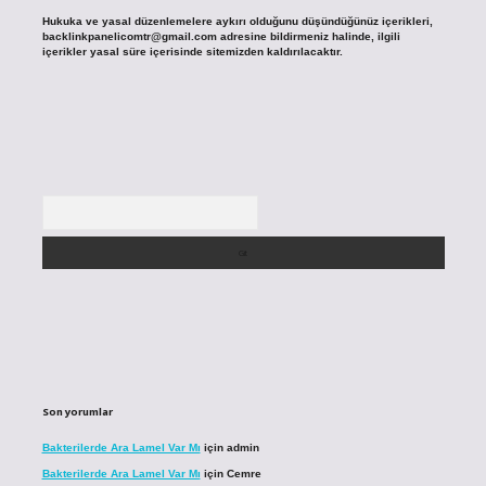
Hukuka ve yasal düzenlemelere aykırı olduğunu düşündüğünüz içerikleri,
backlinkpanelicomtr@gmail.com
adresine bildirmeniz halinde, ilgili
içerikler yasal süre içerisinde sitemizden kaldırılacaktır.
Arama
Son yorumlar
Bakterilerde Ara Lamel Var Mı
için
admin
Bakterilerde Ara Lamel Var Mı
için
Cemre