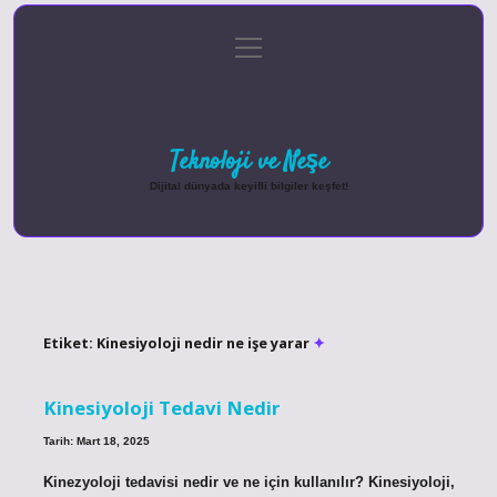
menüyü
Anasayfa
Gizlilik Politikası
Yasal Uyarı
aç
Hakkımızda
Teknoloji ve Neşe
Dijital dünyada keyifli bilgiler keşfet!
Etiket:
Kinesiyoloji nedir ne işe yarar
Kinesiyoloji Tedavi Nedir
Tarih: Mart 18, 2025
Kinezyoloji tedavisi nedir ve ne için kullanılır? Kinesiyoloji,