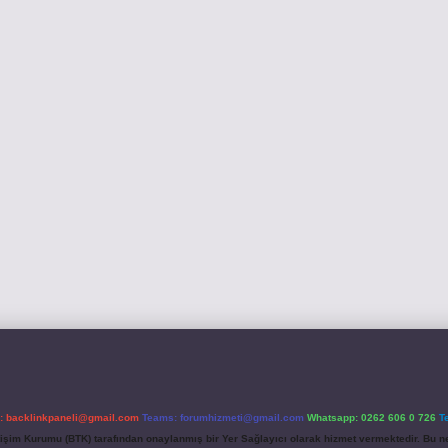
l:
backlinkpaneli@gmail.com
Teams:
forumhizmeti@gmail.com
Whatsapp: 0262 606 0 726
T
etişim Kurumu (BTK) tarafından onaylanmış bir Yer Sağlayıcı olarak hizmet vermektedir. Bu ne