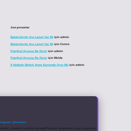
Son yorumlar
Bakterilerde Ara Lamel Var Mı
için
admin
Bakterilerde Ara Lamel Var Mı
için
Cemre
Fotoğraf Açısına Ne Denir
için
admin
Fotoğraf Açısına Ne Denir
için
Melda
8 Haftalık Bebek Anne Karnında Uyur Mu
için
admin
elegram: @karabul
denle, sitedeki içerikleri proaktif olarak denetleme veya araştırma