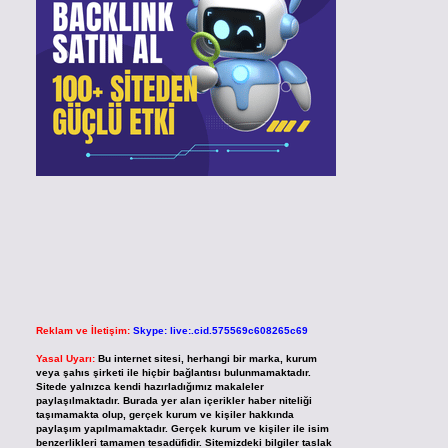
Reklam ve İletişim:
Skype: live:.cid.575569c608265c69
Yasal Uyarı:
Bu internet sitesi, herhangi bir marka, kurum
veya şahıs şirketi ile hiçbir bağlantısı bulunmamaktadır.
Sitede yalnızca kendi hazırladığımız makaleler
paylaşılmaktadır. Burada yer alan içerikler haber niteliği
taşımamakta olup, gerçek kurum ve kişiler hakkında
paylaşım yapılmamaktadır. Gerçek kurum ve kişiler ile isim
benzerlikleri tamamen tesadüfidir. Sitemizdeki bilgiler taslak