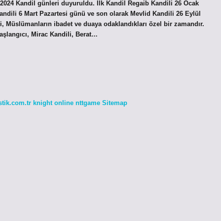
2024 Kandil günleri duyuruldu. İlk Kandil Regaib Kandili 26 Ocak
dili 6 Mart Pazartesi günü ve son olarak Mevlid Kandili 26 Eylül
ri, Müslümanların ibadet ve duaya odaklandıkları özel bir zamandır.
başlangıcı, Mirac Kandili, Berat…
stik.com.tr
knight online
nttgame
Sitemap