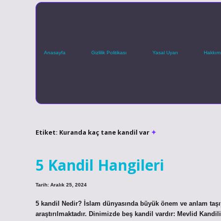
Anasayfa
Gizlilik Politikası
Yasal Uyarı
Hakkım
Etiket:
Kuranda kaç tane kandil var
5 Kandil Hangileri
Tarih: Aralık 25, 2024
5 kandil Nedir? İslam dünyasında büyük önem ve anlam taşıya
araştırılmaktadır. Dinimizde beş kandil vardır: Mevlid Kandil