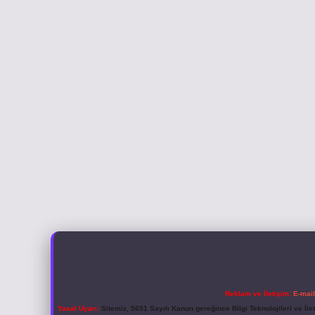
Reklam ve İletişim:
E-mai
Yasal Uyarı:
Sitemiz, 5651 Sayılı Kanun gereğince Bilgi Teknolojileri ve İl