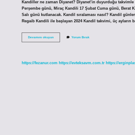
Kandiller ne zaman Diyanet? Diyanet’in duyurduğu takvimle 
Perşembe günü, Miraç Kandili 17 Şubat Cuma günü, Berat Kan
Salı günü kutlanacak. Kandil sıralaması nasıl? Kandil günle
Regaib Kandili ile başlayan 2024 Kandil takvimi, üç ayların 
5
Devamını okuyun
Yorum Bırak
Kandil
Hangileri
https://fezanur.com
https://evteksavm.com.tr
https://erginpla