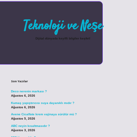
Teknoloji ve Neşe
Dijital dünyada keyifli bilgiler keşfet!
Sidebar
betexper güncel giriş
Son Yazılar
Deco nerenin markası ?
Ağustos 6, 2026
Kumaş yapıştırıcısı suya dayanıklı mıdır ?
Ağustos 6, 2026
Avene Cicalfate krem vajinaya sürülür mü ?
Ağustos 5, 2026
ABC neyin kısaltmasıdır ?
Ağustos 3, 2026