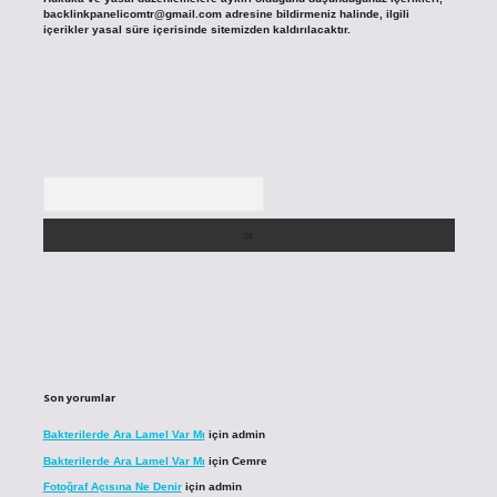
backlinkpanelicomtr@gmail.com
adresine bildirmeniz halinde, ilgili
içerikler yasal süre içerisinde sitemizden kaldırılacaktır.
Arama
Son yorumlar
Bakterilerde Ara Lamel Var Mı
için
admin
Bakterilerde Ara Lamel Var Mı
için
Cemre
Fotoğraf Açısına Ne Denir
için
admin