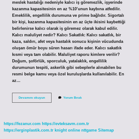
meslek hastalığı nedeniyle kalıcı iş göremezlik, işyerinde
kazanma kapasitesinin en az %10’unun kaybına atfedilir.
Emeklilik, engellilik durumuna ve prime bağlıdır. Sigortalı
bir kişi, kazanma kapasitesinin en az üçte ikisini kaybettiği
belirlenirse kalıcı olarak iş göremez olarak kabul edilir.
Kalıcı maluliyet nedir? Kalıcı Sakatlık: Kalıcı sakatlık, bir
kaza, saldırı, afet veya hastalık sonucu kişinin vücudunda
oluşan ömür boyu süren hasarı ifade eder. Kalıcı sakatlık
kısmi veya tam olabilir. Maluliyet raporu kimlere verilir?
Doğum, şoförlük, sporculuk, yatalaklık, engellilik
durumunun tespiti, askerlik gibi sebeplerle alınabilen bu
resmi belge kamu veya özel kuruluşlarda kullanılabilir. En
az…
Kalıcı
Devamını okuyun
Yorum Bırak
Maluliyet
Raporu
Nasıl
Alınır
https://fezanur.com
https://evteksavm.com.tr
https://erginplastik.com.tr
knight online
nttgame
Sitemap