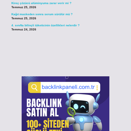
Kireç çözücü alüminyuma zarar verir mi ?
Temmuz 25, 2026
Kağıt maskeden sonra serum sürülür mü ?
Temmuz 25, 2026
4. sınıfta bilinçli tüketicinin özellikleri nelerdir ?
Temmuz 24, 2026