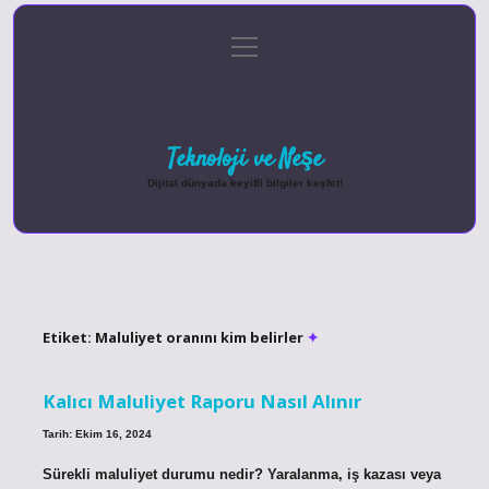
menüyü
Anasayfa
Gizlilik Politikası
Yasal Uyarı
aç
Hakkımızda
Teknoloji ve Neşe
Dijital dünyada keyifli bilgiler keşfet!
Etiket:
Maluliyet oranını kim belirler
Kalıcı Maluliyet Raporu Nasıl Alınır
Tarih: Ekim 16, 2024
Sürekli maluliyet durumu nedir? Yaralanma, iş kazası veya