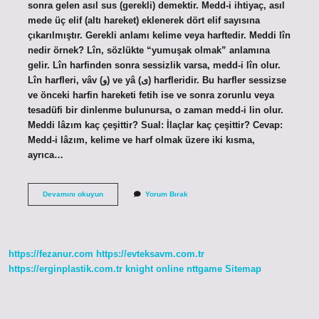
sonra gelen asıl sus (gerekli) demektir. Medd-i ihtiyaç, asıl
mede üç elif (altı hareket) eklenerek dört elif sayısına
çıkarılmıştır. Gerekli anlamı kelime veya harftedir. Meddi lîn
nedir örnek? Lîn, sözlükte “yumuşak olmak” anlamına
gelir. Lîn harfinden sonra sessizlik varsa, medd-i lîn olur.
Lîn harfleri, vâv (و) ve yâ (ى) harfleridir. Bu harfler sessizse
ve önceki harfin hareketi fetih ise ve sonra zorunlu veya
tesadüfi bir dinlenme bulunursa, o zaman medd-i lin olur.
Meddi lâzım kaç çeşittir? Sual: İlaçlar kaç çeşittir? Cevap:
Medd-i lâzım, kelime ve harf olmak üzere iki kısma,
ayrıca…
Meddi
Devamını okuyun
Yorum Bırak
Lâzım
Nedir
Örnek
https://fezanur.com
https://evteksavm.com.tr
https://erginplastik.com.tr
knight online
nttgame
Sitemap