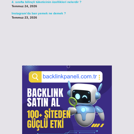
4. sınıfta bilinçli tüketicinin özellikleri nelerdir ?
Temmuz 24, 2026
Instagram’da ban yemek ne demek ?
Temmuz 23, 2026