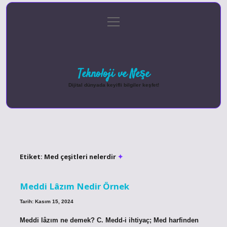
menüyü
Anasayfa
Gizlilik Politikası
Yasal Uyarı
aç
Hakkımızda
Teknoloji ve Neşe
Dijital dünyada keyifli bilgiler keşfet!
Etiket:
Med çeşitleri nelerdir
Meddi Lâzım Nedir Örnek
Tarih: Kasım 15, 2024
Meddi lâzım ne demek? C. Medd-i ihtiyaç; Med harfinden