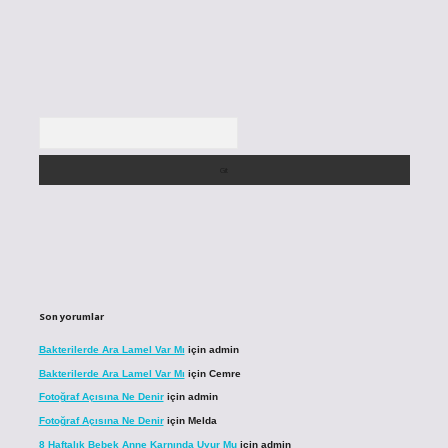
Arama
Son yorumlar
Bakterilerde Ara Lamel Var Mı
için
admin
Bakterilerde Ara Lamel Var Mı
için
Cemre
Fotoğraf Açısına Ne Denir
için
admin
Fotoğraf Açısına Ne Denir
için
Melda
8 Haftalık Bebek Anne Karnında Uyur Mu
için
admin