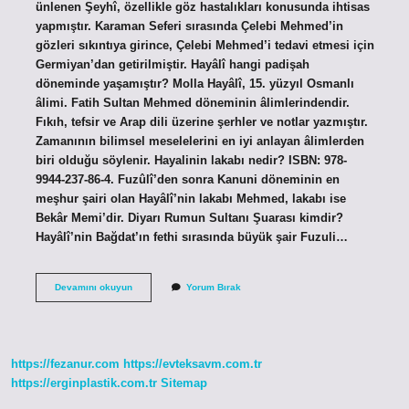
ünlenen Şeyhî, özellikle göz hastalıkları konusunda ihtisas
yapmıştır. Karaman Seferi sırasında Çelebi Mehmed’in
gözleri sıkıntıya girince, Çelebi Mehmed’i tedavi etmesi için
Germiyan’dan getirilmiştir. Hayâlî hangi padişah
döneminde yaşamıştır? Molla Hayâlî, 15. yüzyıl Osmanlı
âlimi. Fatih Sultan Mehmed döneminin âlimlerindendir.
Fıkıh, tefsir ve Arap dili üzerine şerhler ve notlar yazmıştır.
Zamanının bilimsel meselelerini en iyi anlayan âlimlerden
biri olduğu söylenir. Hayalinin lakabı nedir? ISBN: 978-
9944-237-86-4. Fuzûlî’den sonra Kanuni döneminin en
meşhur şairi olan Hayâlî’nin lakabı Mehmed, lakabı ise
Bekâr Memi’dir. Diyarı Rumun Sultanı Şuarası kimdir?
Hayâlî’nin Bağdat’ın fethi sırasında büyük şair Fuzuli…
Ilk
Devamını okuyun
Yorum Bırak
Hayâlî
Kimdir
https://fezanur.com
https://evteksavm.com.tr
https://erginplastik.com.tr
Sitemap