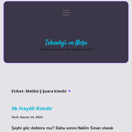
menüyü
Anasayfa
Gizlilik Politikası
Yasal Uyarı
aç
Hakkımızda
Teknoloji ve Neşe
Dijital dünyada keyifli bilgiler keşfet!
Etiket:
Melikü Ş Şuara kimdir
Ilk Hayâlî Kimdir
Tarih: Kasım 14, 2024
Şeyhi göz doktoru mu? Daha sonra Hakîm Sinan olarak