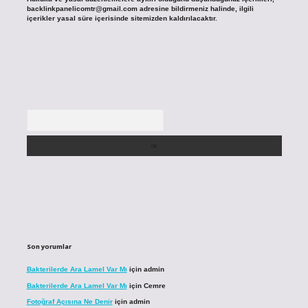
backlinkpanelicomtr@gmail.com
adresine bildirmeniz halinde, ilgili
içerikler yasal süre içerisinde sitemizden kaldırılacaktır.
Arama
Son yorumlar
Bakterilerde Ara Lamel Var Mı
için
admin
Bakterilerde Ara Lamel Var Mı
için
Cemre
Fotoğraf Açısına Ne Denir
için
admin