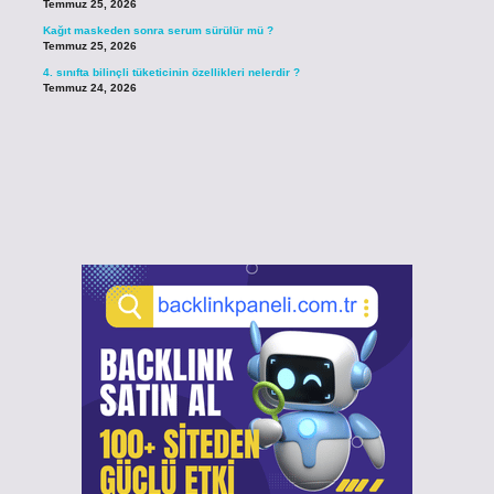
Temmuz 25, 2026
Kağıt maskeden sonra serum sürülür mü ?
Temmuz 25, 2026
4. sınıfta bilinçli tüketicinin özellikleri nelerdir ?
Temmuz 24, 2026