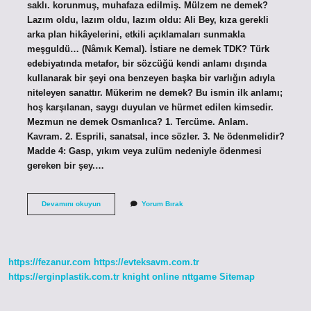
saklı. korunmuş, muhafaza edilmiş. Mülzem ne demek?
Lazım oldu, lazım oldu, lazım oldu: Ali Bey, kıza gerekli
arka plan hikâyelerini, etkili açıklamaları sunmakla
meşguldü… (Nâmık Kemal). İstiare ne demek TDK? Türk
edebiyatında metafor, bir sözcüğü kendi anlamı dışında
kullanarak bir şeyi ona benzeyen başka bir varlığın adıyla
niteleyen sanattır. Mükerim ne demek? Bu ismin ilk anlamı;
hoş karşılanan, saygı duyulan ve hürmet edilen kimsedir.
Mezmun ne demek Osmanlıca? 1. Tercüme. Anlam.
Kavram. 2. Esprili, sanatsal, ince sözler. 3. Ne ödenmelidir?
Madde 4: Gasp, yıkım veya zulüm nedeniyle ödenmesi
gereken bir şey.…
Meknuz
Devamını okuyun
Yorum Bırak
Ne
Demek
https://fezanur.com
https://evteksavm.com.tr
https://erginplastik.com.tr
knight online
nttgame
Sitemap