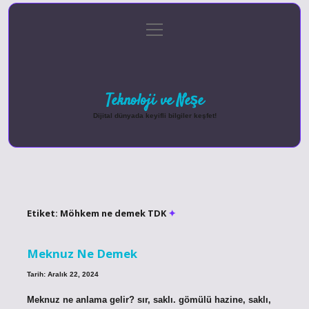
menüyü
Anasayfa
Gizlilik Politikası
Yasal Uyarı
aç
Hakkımızda
Teknoloji ve Neşe
Dijital dünyada keyifli bilgiler keşfet!
Etiket:
Möhkem ne demek TDK
Meknuz Ne Demek
Tarih: Aralık 22, 2024
Meknuz ne anlama gelir? sır, saklı. gömülü hazine, saklı,