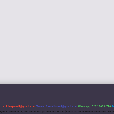
l:
backlinkpaneli@gmail.com
Teams:
forumhizmeti@gmail.com
Whatsapp: 0262 606 0 726
T
etişim Kurumu (BTK) tarafından onaylanmış bir Yer Sağlayıcı olarak hizmet vermektedir. Bu ne