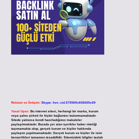
Reklam ve İletişim:
Skype: live:.cid.575569c608265c69
Yasal Uyarı:
Bu internet sitesi, herhangi bir marka, kurum
veya şahıs şirketi ile hiçbir bağlantısı bulunmamaktadır.
Sitede yalnızca kendi hazırladığımız makaleler
paylaşılmaktadır. Burada yer alan içerikler haber niteliği
taşımamakta olup, gerçek kurum ve kişiler hakkında
paylaşım yapılmamaktadır. Gerçek kurum ve kişiler ile isim
benzerlikleri tamamen tesadüfidir. Sitemizdeki bilgiler taslak