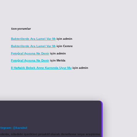
Son yorumlar
Bakterilerde Ara Lamel Var Mı
için
admin
Bakterilerde Ara Lamel Var Mı
için
Cemre
Fotoğraf Açısına Ne Denir
için
admin
Fotoğraf Açısına Ne Denir
için
Melda
8 Haftalık Bebek Anne Karnında Uyur Mu
için
admin
elegram: @karabul
denle, sitedeki içerikleri proaktif olarak denetleme veya araştırma