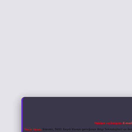
Reklam ve İletişim:
E-mai
Yasal Uyarı:
Sitemiz, 5651 Sayılı Kanun gereğince Bilgi Teknolojileri ve İl