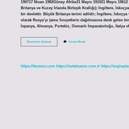
190717 Nisan 1982Güney Afrika31 Mayıs 191021 Mayıs 19612 diğ
Britanya ve Kuzey İrlanda Birleşik Krallığı); İngiltere, İsko
bir devlettir. Büyük Britanya terimi adildir; İngiltere, İskoçy
olarak Rusya’yı (ama Sovyetlerin dağılmasına denk gelen bir 
İspanya, Almanya, Portekiz, Osmanlı İmparatorluğu, İtalya v
İNgiltere
Devamını okuyun
Yorum Bırak
Sömürge
Devletleri
Nelerdir
https://fezanur.com
https://evteksavm.com.tr
https://erginpla