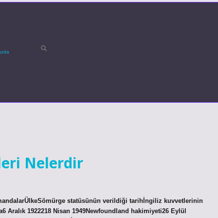
ızda
eri Nelerdir
 mandalarÜlkeSömürge statüsünün verildiği tarihİngiliz kuvvetlerinin
a6 Aralık 1922218 Nisan 1949Newfoundland hakimiyeti26 Eylül