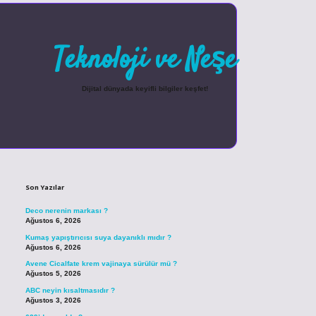
Teknoloji ve Neşe
Dijital dünyada keyifli bilgiler keşfet!
Sidebar
betexper güncel gi
Son Yazılar
Deco nerenin markası ?
Ağustos 6, 2026
Kumaş yapıştırıcısı suya dayanıklı mıdır ?
Ağustos 6, 2026
Avene Cicalfate krem vajinaya sürülür mü ?
Ağustos 5, 2026
ABC neyin kısaltmasıdır ?
Ağustos 3, 2026