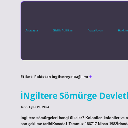
Anasayfa
Gizlilik Politikası
Yasal Uyarı
Hakkım
Etiket:
Pakistan İngiltereye bağlı mı
İNgiltere Sömürge Devletl
Tarih: Eylül 26, 2024
İngiltere sömürgeleri hangi ülkeler? Koloniler, koloniler ve
son çekilme tarihiKanada1 Temmuz 186717 Nisan 1982İrland