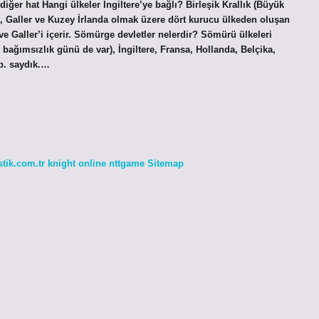
er hat Hangi ülkeler İngiltere’ye bağlı? Birleşik Krallık (Büyük
çya, Galler ve Kuzey İrlanda olmak üzere dört kurucu ülkeden oluşan
a ve Galler’i içerir. Sömürge devletler nelerdir? Sömürü ülkeleri
bağımsızlık günü de var), İngiltere, Fransa, Hollanda, Belçika,
b. saydık.…
stik.com.tr
knight online
nttgame
Sitemap