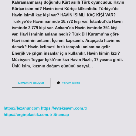
Kahramanmaraş doğumlu Kürt asıllı Türk oyuncudur. Havin
Kürtçe isim mi? Havin ismi Kürtçe kökenlidir. Türkiye’de
Havin isimli kaç kişi var? HAVİN İSİMLİ KAÇ KİŞİ VAR?
Türkiye’de Havin isminde 18.772 kişi var. İstanbul’da Havin
isminde 2.779 kişi var. Ankara’da Havin isminde 354 kişi
var. Havi isminin anlamı nedir? Türk Dil Kurumu’na göre
Havi isminin anlamı; İçeren, kapsamlı. Arapçada havin ne
demek? Havin kelimesi hızlı tempolu anlamına gelir.
Enerjik ve çılgın insanlar için kullanılır. Havin kimin kızı?
Müzisyen Toygar Işıklı’nın kızı Havin Nazlı, 17 yaşına girdi.
Ünlü isim, kızının doğum gününü sosyal…
Havin
Devamını okuyun
Yorum Bırak
Kürt
Ismi
Mi
https://fezanur.com
https://evteksavm.com.tr
https://erginplastik.com.tr
Sitemap