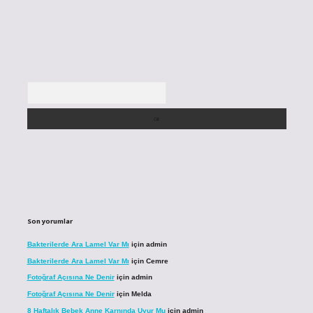
Arama
Son yorumlar
Bakterilerde Ara Lamel Var Mı
için
admin
Bakterilerde Ara Lamel Var Mı
için
Cemre
Fotoğraf Açısına Ne Denir
için
admin
Fotoğraf Açısına Ne Denir
için
Melda
8 Haftalık Bebek Anne Karnında Uyur Mu
için
admin