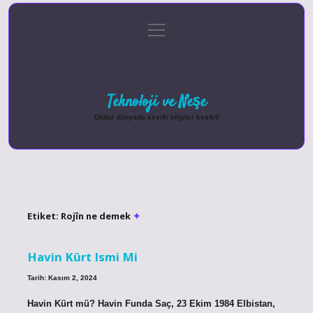
menüyü
Anasayfa
Gizlilik Politikası
Yasal Uyarı
aç
Hakkımızda
Teknoloji ve Neşe
Dijital dünyada keyifli bilgiler keşfet!
Etiket:
Rojîn ne demek
Havin Kürt Ismi Mi
Tarih: Kasım 2, 2024
Havin Kürt mü? Havin Funda Saç, 23 Ekim 1984 Elbistan,