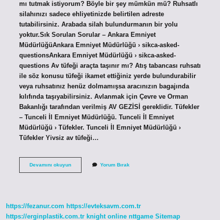
mı tutmak istiyorum? Böyle bir şey mümkün mü? Ruhsatlı
silahınızı sadece ehliyetinizde belirtilen adreste
tutabilirsiniz. Arabada silah bulundurmanın bir yolu
yoktur.Sık Sorulan Sorular – Ankara Emniyet
MüdürlüğüAnkara Emniyet Müdürlüğü › sikca-asked-
questionsAnkara Emniyet Müdürlüğü › sikca-asked-
questions Av tüfeği araçta taşınır mı? Atış tabancası ruhsatı
ile söz konusu tüfeği ikamet ettiğiniz yerde bulundurabilir
veya ruhsatınız henüz dolmamışsa aracınızın bagajında ​​
kılıfında taşıyabilirsiniz. Avlanmak için Çevre ve Orman
Bakanlığı tarafından verilmiş AV GEZİSİ gereklidir. Tüfekler
– Tunceli İl Emniyet Müdürlüğü. Tunceli İl Emniyet
Müdürlüğü › Tüfekler. Tunceli İl Emniyet Müdürlüğü ›
Tüfekler Yivsiz av tüfeği…
Ruhsatlı
Devamını okuyun
Yorum Bırak
Av
Tüfeği
Şehir
Dışına
Çıkabilir
https://fezanur.com
https://evteksavm.com.tr
Mi
https://erginplastik.com.tr
knight online
nttgame
Sitemap