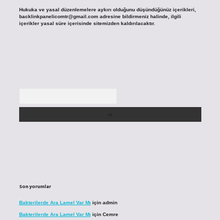
Hukuka ve yasal düzenlemelere aykırı olduğunu düşündüğünüz içerikleri,
backlinkpanelicomtr@gmail.com
adresine bildirmeniz halinde, ilgili
içerikler yasal süre içerisinde sitemizden kaldırılacaktır.
Arama
Son yorumlar
Bakterilerde Ara Lamel Var Mı
için
admin
Bakterilerde Ara Lamel Var Mı
için
Cemre