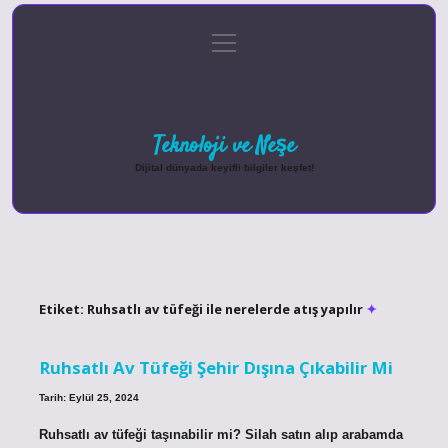
menüyü
Anasayfa
Gizlilik Politikası
Yasal Uyarı
aç
Hakkımızda
Teknoloji ve Neşe
Dijital dünyada keyifli bilgiler keşfet!
Etiket:
Ruhsatlı av tüfeği ile nerelerde atış yapılır
Ruhsatlı Av Tüfeği Şehir Dışına Çıkabilir Mi
Tarih: Eylül 25, 2024
Ruhsatlı av tüfeği taşınabilir mi? Silah satın alıp arabamda