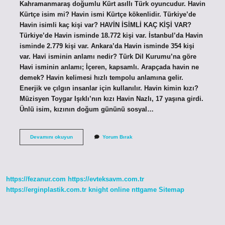
Kahramanmaraş doğumlu Kürt asıllı Türk oyuncudur. Havin
Kürtçe isim mi? Havin ismi Kürtçe kökenlidir. Türkiye’de
Havin isimli kaç kişi var? HAVİN İSİMLİ KAÇ KİŞİ VAR?
Türkiye’de Havin isminde 18.772 kişi var. İstanbul’da Havin
isminde 2.779 kişi var. Ankara’da Havin isminde 354 kişi
var. Havi isminin anlamı nedir? Türk Dil Kurumu’na göre
Havi isminin anlamı; İçeren, kapsamlı. Arapçada havin ne
demek? Havin kelimesi hızlı tempolu anlamına gelir.
Enerjik ve çılgın insanlar için kullanılır. Havin kimin kızı?
Müzisyen Toygar Işıklı’nın kızı Havin Nazlı, 17 yaşına girdi.
Ünlü isim, kızının doğum gününü sosyal…
Havin
Devamını okuyun
Yorum Bırak
Kürt
Ismi
Mi
https://fezanur.com
https://evteksavm.com.tr
https://erginplastik.com.tr
knight online
nttgame
Sitemap