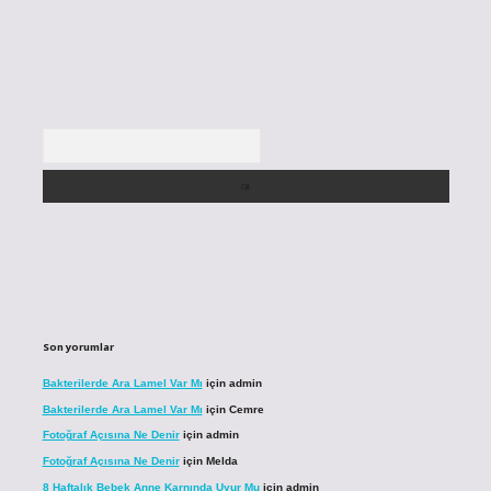
Arama
Son yorumlar
Bakterilerde Ara Lamel Var Mı
için
admin
Bakterilerde Ara Lamel Var Mı
için
Cemre
Fotoğraf Açısına Ne Denir
için
admin
Fotoğraf Açısına Ne Denir
için
Melda
8 Haftalık Bebek Anne Karnında Uyur Mu
için
admin