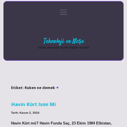
menüyü
Anasayfa
Gizlilik Politikası
Yasal Uyarı
aç
Hakkımızda
Teknoloji ve Neşe
Dijital dünyada keyifli bilgiler keşfet!
Etiket:
Ruken ne demek
Havin Kürt Ismi Mi
Tarih: Kasım 2, 2024
Havin Kürt mü? Havin Funda Saç, 23 Ekim 1984 Elbistan,