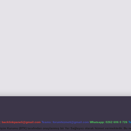
l:
backlinkpaneli@gmail.com
Teams:
forumhizmeti@gmail.com
Whatsapp: 0262 606 0 726
T
etişim Kurumu (BTK) tarafından onaylanmış bir Yer Sağlayıcı olarak hizmet vermektedir. Bu ne