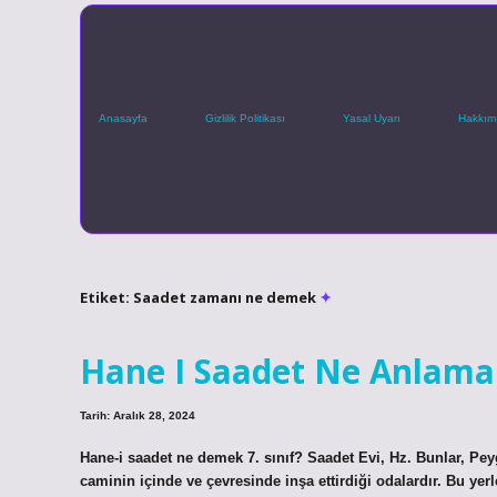
Anasayfa
Gizlilik Politikası
Yasal Uyarı
Hakkım
Etiket:
Saadet zamanı ne demek
Hane I Saadet Ne Anlama 
Tarih: Aralık 28, 2024
Hane-i saadet ne demek 7. sınıf? Saadet Evi, Hz. Bunlar, Peyg
caminin içinde ve çevresinde inşa ettirdiği odalardır. Bu y