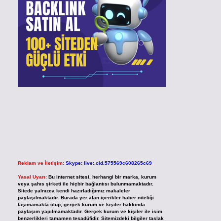
Reklam ve İletişim:
Skype: live:.cid.575569c608265c69
Yasal Uyarı:
Bu internet sitesi, herhangi bir marka, kurum
veya şahıs şirketi ile hiçbir bağlantısı bulunmamaktadır.
Sitede yalnızca kendi hazırladığımız makaleler
paylaşılmaktadır. Burada yer alan içerikler haber niteliği
taşımamakta olup, gerçek kurum ve kişiler hakkında
paylaşım yapılmamaktadır. Gerçek kurum ve kişiler ile isim
benzerlikleri tamamen tesadüfidir. Sitemizdeki bilgiler taslak