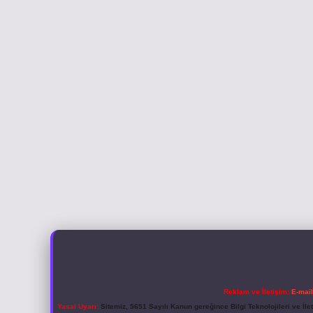
Reklam ve İletişim:
E-mai
Yasal Uyarı:
Sitemiz, 5651 Sayılı Kanun gereğince Bilgi Teknolojileri ve İl