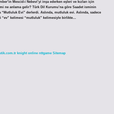
er’in Mescid-i Nebevi’yi inşa ederken eşleri ve kızları için
ismi ne anlama gelir? Türk Dil Kurumu’na göre Saadet isminin
a “Mutluluk Evi” derlerdi. Aslında, mutluluk evi. Aslında, sadece
i “ev” kelimesi “mutluluk” kelimesiyle birlikte…
stik.com.tr
knight online
nttgame
Sitemap