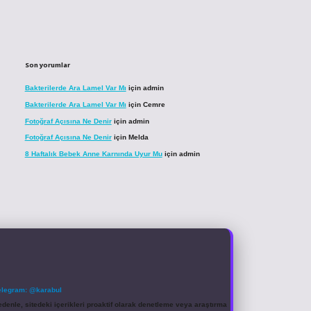
Son yorumlar
Bakterilerde Ara Lamel Var Mı
için
admin
Bakterilerde Ara Lamel Var Mı
için
Cemre
Fotoğraf Açısına Ne Denir
için
admin
Fotoğraf Açısına Ne Denir
için
Melda
8 Haftalık Bebek Anne Karnında Uyur Mu
için
admin
elegram: @karabul
denle, sitedeki içerikleri proaktif olarak denetleme veya araştırma