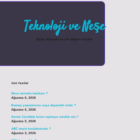
Teknoloji ve Neşe
Dijital dünyada keyifli bilgiler keşfet!
Sidebar
betexper güncel giriş
Son Yazılar
Deco nerenin markası ?
Ağustos 6, 2026
Kumaş yapıştırıcısı suya dayanıklı mıdır ?
Ağustos 6, 2026
Avene Cicalfate krem vajinaya sürülür mü ?
Ağustos 5, 2026
ABC neyin kısaltmasıdır ?
Ağustos 3, 2026