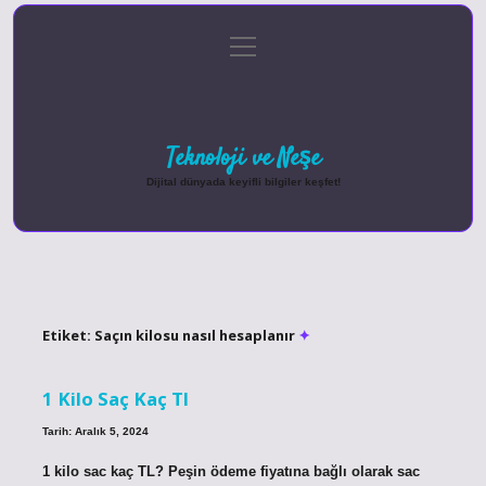
menüyü
Anasayfa
Gizlilik Politikası
Yasal Uyarı
aç
Hakkımızda
Teknoloji ve Neşe
Dijital dünyada keyifli bilgiler keşfet!
Etiket:
Saçın kilosu nasıl hesaplanır
1 Kilo Saç Kaç Tl
Tarih: Aralık 5, 2024
1 kilo sac kaç TL? Peşin ödeme fiyatına bağlı olarak sac