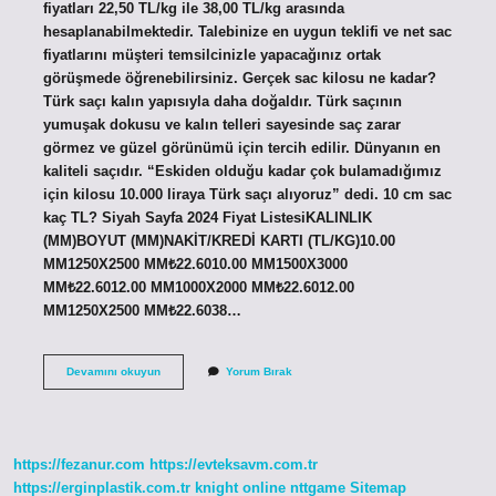
fiyatları 22,50 TL/kg ile 38,00 TL/kg arasında
hesaplanabilmektedir. Talebinize en uygun teklifi ve net sac
fiyatlarını müşteri temsilcinizle yapacağınız ortak
görüşmede öğrenebilirsiniz. Gerçek sac kilosu ne kadar?
Türk saçı kalın yapısıyla daha doğaldır. Türk saçının
yumuşak dokusu ve kalın telleri sayesinde saç zarar
görmez ve güzel görünümü için tercih edilir. Dünyanın en
kaliteli saçıdır. “Eskiden olduğu kadar çok bulamadığımız
için kilosu 10.000 liraya Türk saçı alıyoruz” dedi. 10 cm sac
kaç TL? Siyah Sayfa 2024 Fiyat ListesiKALINLIK
(MM)BOYUT (MM)NAKİT/KREDİ KARTI (TL/KG)10.00
MM1250X2500 MM₺22.6010.00 MM1500X3000
MM₺22.6012.00 MM1000X2000 MM₺22.6012.00
MM1250X2500 MM₺22.6038…
1
Devamını okuyun
Yorum Bırak
Kilo
Saç
Kaç
Tl
https://fezanur.com
https://evteksavm.com.tr
https://erginplastik.com.tr
knight online
nttgame
Sitemap