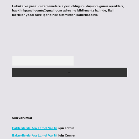
Hukuka ve yasal düzenlemelere aykırı olduğunu düşündüğünüz içerikleri,
backlinkpanelicomtr@gmail.com
adresine bildirmeniz halinde, ilgili
içerikler yasal süre içerisinde sitemizden kaldırılacaktır.
Arama
Son yorumlar
Bakterilerde Ara Lamel Var Mı
için
admin
Bakterilerde Ara Lamel Var Mı
için
Cemre