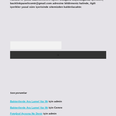
backlinkpanelicomtr@gmail.com
adresine bildirmeniz halinde, ilgili
içerikler yasal süre içerisinde sitemizden kaldırılacaktır.
Arama
Son yorumlar
Bakterilerde Ara Lamel Var Mı
için
admin
Bakterilerde Ara Lamel Var Mı
için
Cemre
Fotoğraf Açısına Ne Denir
için
admin