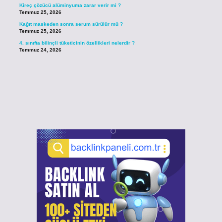
Kireç çözücü alüminyuma zarar verir mi ?
Temmuz 25, 2026
Kağıt maskeden sonra serum sürülür mü ?
Temmuz 25, 2026
4. sınıfta bilinçli tüketicinin özellikleri nelerdir ?
Temmuz 24, 2026