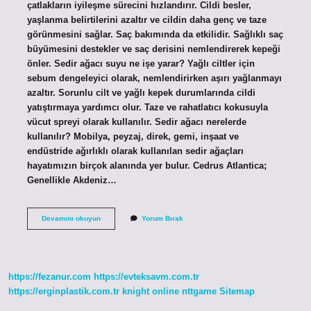
çatlakların iyileşme sürecini hızlandırır. Cildi besler,
yaşlanma belirtilerini azaltır ve cildin daha genç ve taze
görünmesini sağlar. Saç bakımında da etkilidir. Sağlıklı saç
büyümesini destekler ve saç derisini nemlendirerek kepeği
önler. Sedir ağacı suyu ne işe yarar? Yağlı ciltler için
sebum dengeleyici olarak, nemlendirirken aşırı yağlanmayı
azaltır. Sorunlu cilt ve yağlı kepek durumlarında cildi
yatıştırmaya yardımcı olur. Taze ve rahatlatıcı kokusuyla
vücut spreyi olarak kullanılır. Sedir ağacı nerelerde
kullanılır? Mobilya, peyzaj, direk, gemi, inşaat ve
endüstride ağırlıklı olarak kullanılan sedir ağaçları
hayatımızın birçok alanında yer bulur. Cedrus Atlantica;
Genellikle Akdeniz…
Sedir
Devamını okuyun
Yorum Bırak
Ağacı
Hangi
Hastalıklara
Iyi
Gelir
https://fezanur.com
https://evteksavm.com.tr
https://erginplastik.com.tr
knight online
nttgame
Sitemap