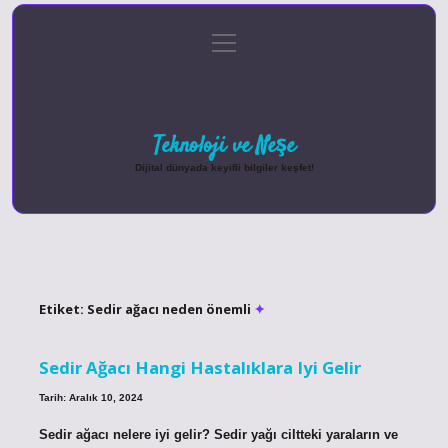
menüyü
Anasayfa
Gizlilik Politikası
Yasal Uyarı
aç
Hakkımızda
Teknoloji ve Neşe
Dijital dünyada keyifli bilgiler keşfet!
Etiket:
Sedir ağacı neden önemli
Sedir Ağacı Hangi Hastalıklara Iyi Gelir
Tarih: Aralık 10, 2024
Sedir ağacı nelere iyi gelir? Sedir yağı ciltteki yaraların ve