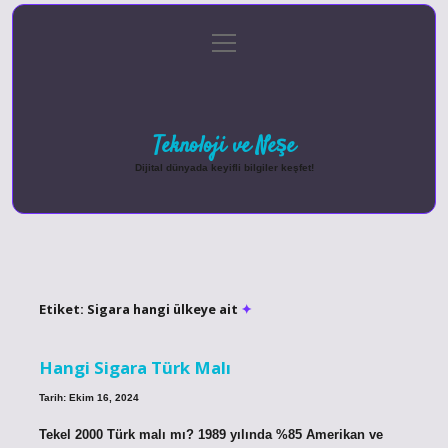
menüyü
Anasayfa
Gizlilik Politikası
Yasal Uyarı
aç
Hakkımızda
Teknoloji ve Neşe
Dijital dünyada keyifli bilgiler keşfet!
Etiket:
Sigara hangi ülkeye ait
Hangi Sigara Türk Malı
Tarih: Ekim 16, 2024
Tekel 2000 Türk malı mı? 1989 yılında %85 Amerikan ve