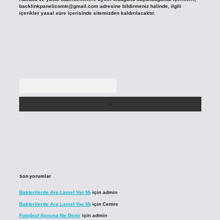
backlinkpanelicomtr@gmail.com
adresine bildirmeniz halinde, ilgili
içerikler yasal süre içerisinde sitemizden kaldırılacaktır.
Arama
Son yorumlar
Bakterilerde Ara Lamel Var Mı
için
admin
Bakterilerde Ara Lamel Var Mı
için
Cemre
Fotoğraf Açısına Ne Denir
için
admin