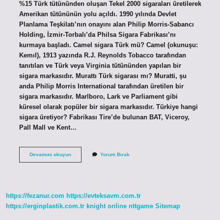
%15 Türk tütününden oluşan Tekel 2000 sigaraları üretilerek
Amerikan tütününün yolu açıldı. 1990 yılında Devlet
Planlama Teşkilatı’nın onayını alan Philip Morris-Sabancı
Holding, İzmir-Torbalı’da Philsa Sigara Fabrikası’nı
kurmaya başladı. Camel sigara Türk mü? Camel (okunuşu:
Kemıl), 1913 yazında R.J. Reynolds Tobacco tarafından
tanıtılan ve Türk veya Virginia tütününden yapılan bir
sigara markasıdır. Murattı Türk sigarası mı? Muratti, şu
anda Philip Morris International tarafından üretilen bir
sigara markasıdır. Marlboro, Lark ve Parliament gibi
küresel olarak popüler bir sigara markasıdır. Türkiye hangi
sigara üretiyor? Fabrikası Tire’de bulunan BAT, Viceroy,
Pall Mall ve Kent…
Hangi
Devamını okuyun
Yorum Bırak
Sigara
Türk
Malı
https://fezanur.com
https://evteksavm.com.tr
https://erginplastik.com.tr
knight online
nttgame
Sitemap