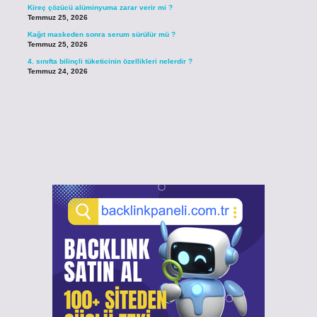
Kireç çözücü alüminyuma zarar verir mi ?
Temmuz 25, 2026
Kağıt maskeden sonra serum sürülür mü ?
Temmuz 25, 2026
4. sınıfta bilinçli tüketicinin özellikleri nelerdir ?
Temmuz 24, 2026