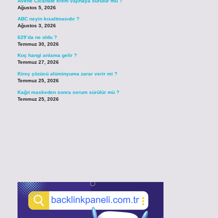
Avene Cicalfate krem vajinaya sürülür mü ?
Ağustos 5, 2026
ABC neyin kısaltmasıdır ?
Ağustos 3, 2026
629’da ne oldu ?
Temmuz 30, 2026
Koç hangi anlama gelir ?
Temmuz 27, 2026
Kireç çözücü alüminyuma zarar verir mi ?
Temmuz 25, 2026
Kağıt maskeden sonra serum sürülür mü ?
Temmuz 25, 2026