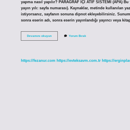
yapma nasıl yapılır? PARAGRAF İÇİ ATIF SİSTEMİ (APA) Bu yön
yayın yılı: sayfa numarası). Kaynaklar, metinde kullanılan y
istiyorsanız, sayfanın sonuna dipnot ekleyebilirsiniz. Sunum 
sonra eserin adı, sonra eserin yayınlandığı yayıncı veya kita
Sunumda
Devamını okuyun
Yorum Bırak
Atıf
Nasıl
Yapılır
https://fezanur.com
https://evteksavm.com.tr
https://erginpla