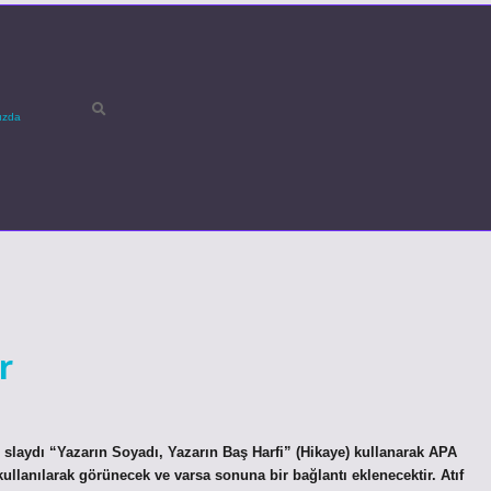
ızda
r
a, slaydı “Yazarın Soyadı, Yazarın Baş Harfi” (Hikaye) kullanarak APA
kullanılarak görünecek ve varsa sonuna bir bağlantı eklenecektir. Atıf