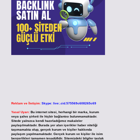
Reklam ve İletişim:
Skype: live:.cid.575569c608265c69
Yasal Uyarı:
Bu internet sitesi, herhangi bir marka, kurum
veya şahıs şirketi ile hiçbir bağlantısı bulunmamaktadır.
Sitede yalnızca kendi hazırladığımız makaleler
paylaşılmaktadır. Burada yer alan içerikler haber niteliği
taşımamakta olup, gerçek kurum ve kişiler hakkında
paylaşım yapılmamaktadır. Gerçek kurum ve kişiler ile isim
benzerlikleri tamamen tesadüfidir. Sitemizdeki bilgiler taslak