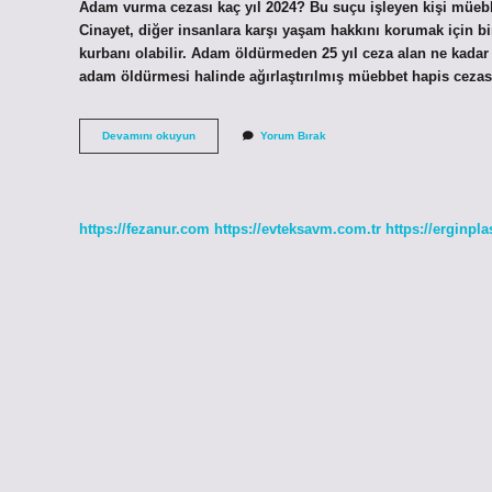
Adam vurma cezası kaç yıl 2024? Bu suçu işleyen kişi müebbet
Cinayet, diğer insanlara karşı yaşam hakkını korumak için bi
kurbanı olabilir. Adam öldürmeden 25 yıl ceza alan ne kadar
adam öldürmesi halinde ağırlaştırılmış müebbet hapis ceza
Adam
Devamını okuyun
Yorum Bırak
Öldürmenin
Cezası
Kaç
Yıl
2024
https://fezanur.com
https://evteksavm.com.tr
https://erginpla