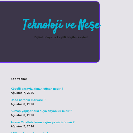
Teknoloji ve Neşe
Dijital dünyada keyifli bilgiler keşfet!
Sidebar
betexper güncel giriş
Son Yazılar
Köpeği parayla almak günah mıdır ?
Ağustos 7, 2026
Deco nerenin markası ?
Ağustos 6, 2026
Kumaş yapıştırıcısı suya dayanıklı mıdır ?
Ağustos 6, 2026
Avene Cicalfate krem vajinaya sürülür mü ?
Ağustos 5, 2026