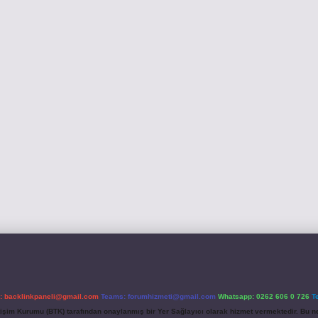
l:
backlinkpaneli@gmail.com
Teams:
forumhizmeti@gmail.com
Whatsapp: 0262 606 0 726
T
etişim Kurumu (BTK) tarafından onaylanmış bir Yer Sağlayıcı olarak hizmet vermektedir. Bu ne