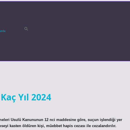
ızda
Kaç Yıl 2024
emeleri Usulü Kanununun 12 nci maddesine göre, suçun işlendiği yer
eyi kasten öldüren kişi, müebbet hapis cezası ile cezalandırılır.