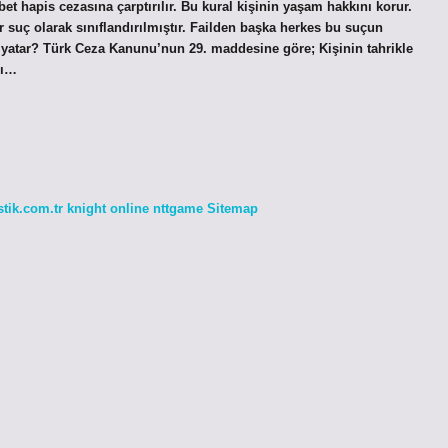
 hapis cezasına çarptırılır. Bu kural kişinin yaşam hakkını korur.
r suç olarak sınıflandırılmıştır. Failden başka herkes bu suçun
 yatar? Türk Ceza Kanunu’nun 29. maddesine göre; Kişinin tahrikle
sı…
stik.com.tr
knight online
nttgame
Sitemap