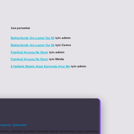
Son yorumlar
Bakterilerde Ara Lamel Var Mı
için
admin
Bakterilerde Ara Lamel Var Mı
için
Cemre
Fotoğraf Açısına Ne Denir
için
admin
Fotoğraf Açısına Ne Denir
için
Melda
8 Haftalık Bebek Anne Karnında Uyur Mu
için
admin
elegram: @karabul
denle, sitedeki içerikleri proaktif olarak denetleme veya araştırma