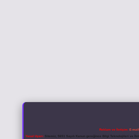
Reklam ve İletişim:
E-mai
Yasal Uyarı:
Sitemiz, 5651 Sayılı Kanun gereğince Bilgi Teknolojileri ve İl